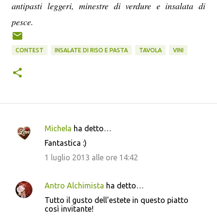
antipasti leggeri, minestre di verdure e insalata di
pesce.
CONTEST
INSALATE DI RISO E PASTA
TAVOLA
VINI
Michela
ha detto…
C
Fantastica :)
o
1 luglio 2013 alle ore 14:42
m
m
Antro Alchimista
ha detto…
e
Tutto il gusto dell'estete in questo piatto
n
così invitante!
t