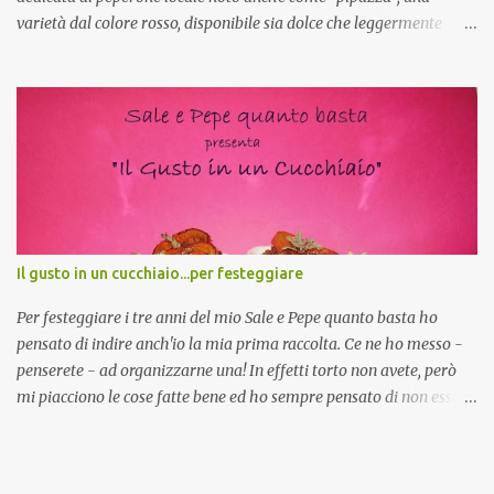
varietà dal colore rosso, disponibile sia dolce che leggermente
piccante, inserito dal Ministero delle Politiche Agricole Alimentari
e Forestali nella lista dei Prodotti Agroalimentari Tradizionali
(Pat) della Calabria. Un ingrediente versatile in cucina, utilizzato
fresco o essiccato in ricette della tradizione o in piatti innovativi.
Durante la prima serata dell'evento abbiamo avuto prova della
versatilità di questo ingrediente durante il "2° Concorso
Gastronomico di piatti a base di peperone Roggianese" ideato da
Gina Santagata , presidente dell'associazione Mongolfiera, che ha
visto coinvolte tante associazioni attive sul territorio che hanno
Il gusto in un cucchiaio...per festeggiare
voluto partecipare presentando un loro piatto a base di peperone.
Da giurata del concorso insieme agli chef Francesco Luci e ...
Per festeggiare i tre anni del mio Sale e Pepe quanto basta ho
pensato di indire anch'io la mia prima raccolta. Ce ne ho messo -
penserete - ad organizzarne una! In effetti torto non avete, però
mi piacciono le cose fatte bene ed ho sempre pensato di non essere
all'altezza, non che adesso lo sia ma mi sono proprio buttata
avendo avuto una folgorazione. Mi piacerebbe fare una raccolta di
ricette dolci e salate che occupino lo spazio di un cucchiaio, una