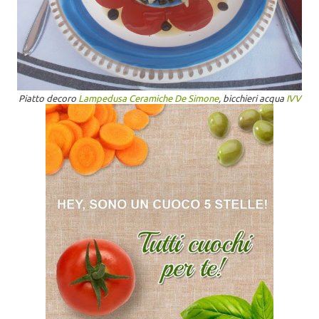
Piatto decoro
Lampedusa Ceramiche De Simone
, bicchieri acqua
IVV