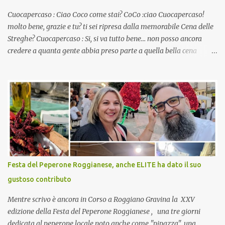
Cuocapercaso : Ciao Coco come stai? CoCo :ciao Cuocapercaso!
molto bene, grazie e tu? ti sei ripresa dalla memorabile Cena delle
Streghe? Cuocapercaso : Si, si va tutto bene… non posso ancora
credere a quanta gente abbia preso parte a quella bella cena
virtuale! CoCo : Eh già!! E adesso con le feste che arrivano chissà
che mangiate…a proposito Cuoca cosa prepari domenica per
pranzo, racconta un po'! Perchè io avrò ospiti e cerco degli spunti...
Cuocapercaso : A dire il vero domenica prossima non preparo
nulla perché vado al Pranzo Aziendale di fine anno organizzato dai
mie capi! CoCo : Pranzo aziendale? Una bella idea! Cuocapercaso :
si, è un modo per riunirsi tutti a fine anno e tirare le somme…
naturalmente mangiando tutti insieme, con grande convivialità!
CoCo : è naturale il cibo, come sappiamo bene, funziona spesso da
Festa del Peperone Roggianese, anche ELITE ha dato il suo
collante e anche nel lavoro riesce a creare spesso l’ambiente
gustoso contributo
favorevole per molte belle opportunità, non trovi? Cuocapercaso :
Si, concordo! …addirittura si dice...
Mentre scrivo è ancora in Corso a Roggiano Gravina la XXV
edizione della Festa del Peperone Roggianese , una tre giorni
dedicata al peperone locale noto anche come "pipazza", una