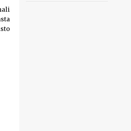
nali
sta
sto