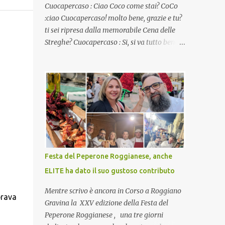
Cuocapercaso : Ciao Coco come stai? CoCo
:ciao Cuocapercaso! molto bene, grazie e tu?
ti sei ripresa dalla memorabile Cena delle
Streghe? Cuocapercaso : Si, si va tutto bene…
non posso ancora credere a quanta gente
abbia preso parte a quella bella cena
virtuale! CoCo : Eh già!! E adesso con le feste
che arrivano chissà che mangiate…a
proposito Cuoca cosa prepari domenica per
pranzo, racconta un po'! Perchè io avrò ospiti
e cerco degli spunti... Cuocapercaso : A dire il
vero domenica prossima non preparo nulla
perché vado al Pranzo Aziendale di fine
Festa del Peperone Roggianese, anche
anno organizzato dai mie capi! CoCo :
ELITE ha dato il suo gustoso contributo
Pranzo aziendale? Una bella idea!
Cuocapercaso : si, è un modo per riunirsi
Mentre scrivo è ancora in Corso a Roggiano
brava
tutti a fine anno e tirare le somme…
Gravina la XXV edizione della Festa del
naturalmente mangiando tutti insieme, con
Peperone Roggianese , una tre giorni
grande convivialità! CoCo : è naturale il cibo,