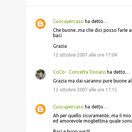
Cuocapercaso
ha detto…
C
Che buone...ma che dici posso farle 
o
baci
m
Grazia
m
12 ottobre 2007 alle ore 17:04
e
n
CoCò - Concetta Donato
ha detto…
t
Grazia ma dai saranno pure buone al 
i
12 ottobre 2007 alle ore 17:15
Cuocapercaso
ha detto…
Ah per quello sicuramente...ma il mio
ed amorevole mogliettina quale sono pen
Baci e buon w.e.!!!