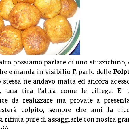
iatto possiamo parlare di uno stuzzichino,
 e manda in visibilio F. parlo delle
Polp
io stessa ne andavo matta ed ancora adess
 una tira l'altra come le ciliege. E' 
ice da realizzare ma provate a presenta
resterà colpito, sempre che ami la rico
si rifiuta pure di assaggiarle con nostra gr