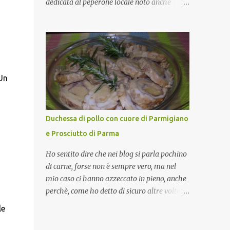
dedicata al peperone locale noto anche
come sappiamo bene, funziona spesso da
come "pipazza", una varietà dal colore rosso,
collante e anche nel lavoro riesce a creare
disponibile sia dolce che leggermente
spesso l’ambiente favorevole per molte belle
piccante, inserito dal Ministero delle
opportunità, non trovi? Cuocapercaso : Si,
Politiche Agricole Alimentari e Forestali
concordo! …addirittura si dice...
nella lista dei Prodotti Agroalimentari
Tradizionali (Pat) della Calabria. Un
 Un
ingrediente versatile in cucina, utilizzato
fresco o essiccato in ricette della tradizione o
in piatti innovativi. Durante la prima serata
Duchessa di pollo con cuore di Parmigiano
dell'evento abbiamo avuto prova della
e Prosciutto di Parma
versatilità di questo ingrediente durante il
"2° Concorso Gastronomico di piatti a base
Ho sentito dire che nei blog si parla pochino
di peperone Roggianese" ideato da Gina
di carne, forse non è sempre vero, ma nel
Santagata , presidente
mio caso ci hanno azzeccato in pieno, anche
dell'associazione Mongolfiera, che ha visto
perchè, come ho detto di sicuro altre volte la
coinvolte tante associazioni attive sul
carne la adoro e mi piace gustarla nei modi
le
territorio che hanno voluto partecipare
più semplici per cui non avrebbe senso
presentando un loro piatto a base di
inserirne la ricetta nel blog. La ricetta di oggi