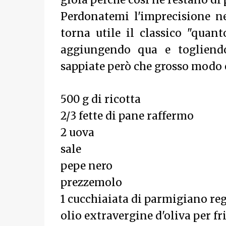
gioia perchè così ne restano di 
Perdonatemi l'imprecisione ne
torna utile il classico "quan
aggiungendo qua e togliendo
sappiate però che grosso modo è
500 g di ricotta
2/3 fette di pane raffermo
2 uova
sale
pepe nero
prezzemolo
1 cucchiaiata di parmigiano re
olio extravergine d'oliva per fr