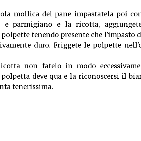
sola mollica del pane impastatela poi co
e e parmigiano e la ricotta, aggiungete
 polpette tenendo presente che l'impasto 
vamente duro. Friggete le polpette nell'
icotta non fatelo in modo eccessivame
olpetta deve qua e la riconoscersi il bi
enta tenerissima.