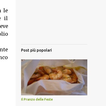
n le
 il
deve
olio
nte
Post più popolari
anco
Il Pranzo delle Feste