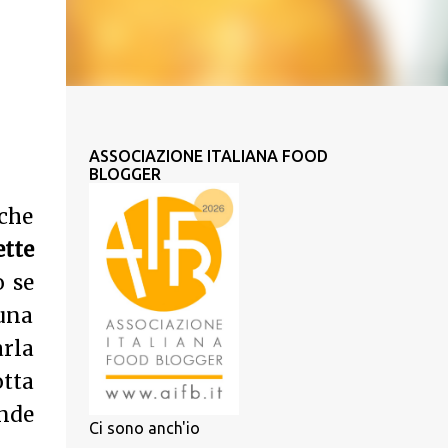
ASSOCIAZIONE ITALIANA FOOD
BLOGGER
 che
ette
o se
una
rla
tta
ande
Ci sono anch'io