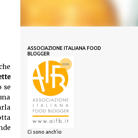
ASSOCIAZIONE ITALIANA FOOD
BLOGGER
 che
ette
o se
una
rla
tta
ande
Ci sono anch'io