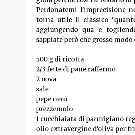
gioia perchè così ne restano di 
Perdonatemi l'imprecisione ne
torna utile il classico "quan
aggiungendo qua e togliendo
sappiate però che grosso modo è
500 g di ricotta
2/3 fette di pane raffermo
2 uova
sale
pepe nero
prezzemolo
1 cucchiaiata di parmigiano re
olio extravergine d'oliva per fr