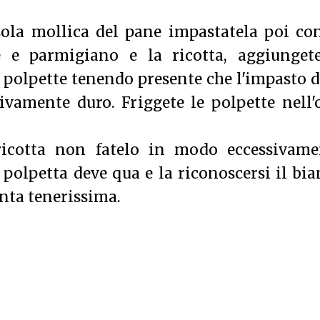
sola mollica del pane impastatela poi co
e e parmigiano e la ricotta, aggiungete
 polpette tenendo presente che l'impasto 
vamente duro. Friggete le polpette nell'
icotta non fatelo in modo eccessivame
olpetta deve qua e la riconoscersi il bi
enta tenerissima.