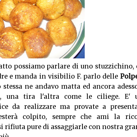
iatto possiamo parlare di uno stuzzichino,
 e manda in visibilio F. parlo delle
Polp
io stessa ne andavo matta ed ancora adess
 una tira l'altra come le ciliege. E' 
ice da realizzare ma provate a presenta
resterà colpito, sempre che ami la rico
si rifiuta pure di assaggiarle con nostra gr