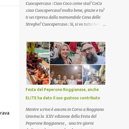
Cuocapercaso : Ciao Coco come stai? CoCo
:ciao Cuocapercaso! molto bene, grazie e tu?
ti sei ripresa dalla memorabile Cena delle
Streghe? Cuocapercaso : Si, si va tutto bene…
non posso ancora credere a quanta gente
abbia preso parte a quella bella cena
virtuale! CoCo : Eh già!! E adesso con le feste
che arrivano chissà che mangiate…a
proposito Cuoca cosa prepari domenica per
pranzo, racconta un po'! Perchè io avrò ospiti
e cerco degli spunti... Cuocapercaso : A dire il
vero domenica prossima non preparo nulla
perché vado al Pranzo Aziendale di fine
Festa del Peperone Roggianese, anche
anno organizzato dai mie capi! CoCo :
ELITE ha dato il suo gustoso contributo
Pranzo aziendale? Una bella idea!
Cuocapercaso : si, è un modo per riunirsi
Mentre scrivo è ancora in Corso a Roggiano
brava
tutti a fine anno e tirare le somme…
Gravina la XXV edizione della Festa del
naturalmente mangiando tutti insieme, con
Peperone Roggianese , una tre giorni
grande convivialità! CoCo : è naturale il cibo,