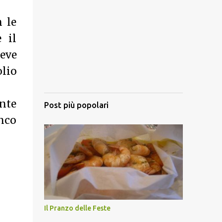
n le
 il
deve
olio
nte
Post più popolari
anco
Il Pranzo delle Feste