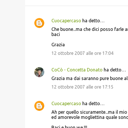
Cuocapercaso
ha detto…
C
Che buone...ma che dici posso farle 
o
baci
m
Grazia
m
12 ottobre 2007 alle ore 17:04
e
n
CoCò - Concetta Donato
ha detto…
t
Grazia ma dai saranno pure buone al 
i
12 ottobre 2007 alle ore 17:15
Cuocapercaso
ha detto…
Ah per quello sicuramente...ma il mio
ed amorevole mogliettina quale sono pen
Baci e buon w.e.!!!