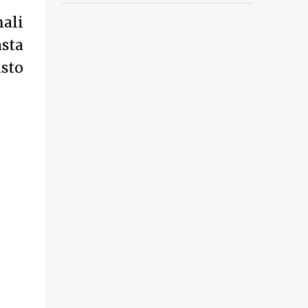
nali
sta
sto