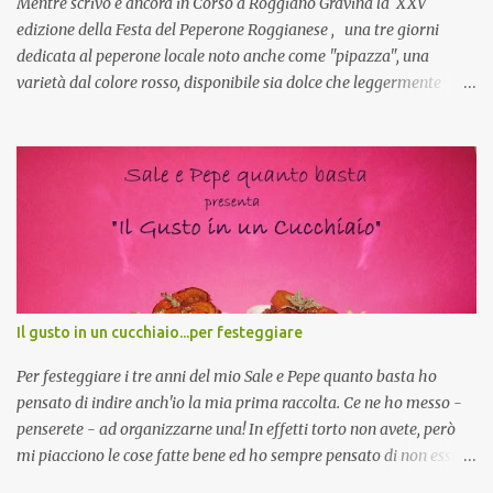
Mentre scrivo è ancora in Corso a Roggiano Gravina la XXV
edizione della Festa del Peperone Roggianese , una tre giorni
dedicata al peperone locale noto anche come "pipazza", una
varietà dal colore rosso, disponibile sia dolce che leggermente
piccante, inserito dal Ministero delle Politiche Agricole Alimentari
e Forestali nella lista dei Prodotti Agroalimentari Tradizionali
(Pat) della Calabria. Un ingrediente versatile in cucina, utilizzato
fresco o essiccato in ricette della tradizione o in piatti innovativi.
Durante la prima serata dell'evento abbiamo avuto prova della
versatilità di questo ingrediente durante il "2° Concorso
Gastronomico di piatti a base di peperone Roggianese" ideato da
Gina Santagata , presidente dell'associazione Mongolfiera, che ha
visto coinvolte tante associazioni attive sul territorio che hanno
Il gusto in un cucchiaio...per festeggiare
voluto partecipare presentando un loro piatto a base di peperone.
Da giurata del concorso insieme agli chef Francesco Luci e ...
Per festeggiare i tre anni del mio Sale e Pepe quanto basta ho
pensato di indire anch'io la mia prima raccolta. Ce ne ho messo -
penserete - ad organizzarne una! In effetti torto non avete, però
mi piacciono le cose fatte bene ed ho sempre pensato di non essere
all'altezza, non che adesso lo sia ma mi sono proprio buttata