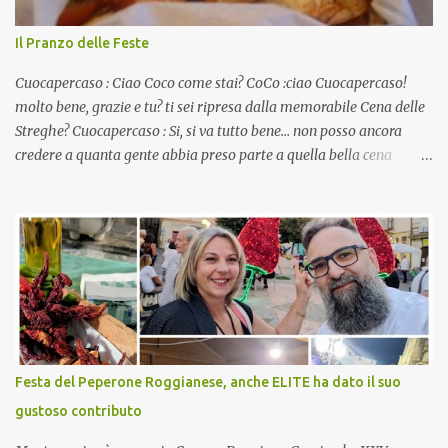
Il Pranzo delle Feste
Cuocapercaso : Ciao Coco come stai? CoCo :ciao Cuocapercaso!
molto bene, grazie e tu? ti sei ripresa dalla memorabile Cena delle
Streghe? Cuocapercaso : Si, si va tutto bene… non posso ancora
credere a quanta gente abbia preso parte a quella bella cena
virtuale! CoCo : Eh già!! E adesso con le feste che arrivano chissà
che mangiate…a proposito Cuoca cosa prepari domenica per
pranzo, racconta un po'! Perchè io avrò ospiti e cerco degli spunti...
Cuocapercaso : A dire il vero domenica prossima non preparo
nulla perché vado al Pranzo Aziendale di fine anno organizzato dai
mie capi! CoCo : Pranzo aziendale? Una bella idea! Cuocapercaso :
si, è un modo per riunirsi tutti a fine anno e tirare le somme…
naturalmente mangiando tutti insieme, con grande convivialità!
CoCo : è naturale il cibo, come sappiamo bene, funziona spesso da
Festa del Peperone Roggianese, anche ELITE ha dato il suo
collante e anche nel lavoro riesce a creare spesso l’ambiente
gustoso contributo
favorevole per molte belle opportunità, non trovi? Cuocapercaso :
Si, concordo! …addirittura si dice...