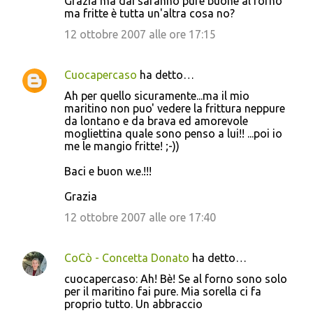
Grazia ma dai saranno pure buone al forno
ma fritte è tutta un'altra cosa no?
12 ottobre 2007 alle ore 17:15
Cuocapercaso
ha detto…
Ah per quello sicuramente...ma il mio
maritino non puo' vedere la frittura neppure
da lontano e da brava ed amorevole
mogliettina quale sono penso a lui!! ...poi io
me le mangio fritte! ;-))
Baci e buon w.e.!!!
Grazia
12 ottobre 2007 alle ore 17:40
CoCò - Concetta Donato
ha detto…
cuocapercaso: Ah! Bè! Se al forno sono solo
per il maritino fai pure. Mia sorella ci fa
proprio tutto. Un abbraccio