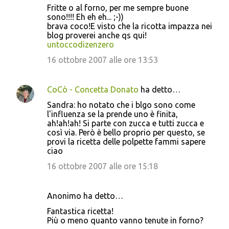
Fritte o al forno, per me sempre buone
sono!!!! Eh eh eh... ;-))
brava coco!E visto che la ricotta impazza nei
blog proverei anche qs qui!
untoccodizenzero
16 ottobre 2007 alle ore 13:53
CoCò - Concetta Donato
ha detto…
Sandra: ho notato che i blgo sono come
l'influenza se la prende uno è finita,
ah!ah!ah! Si parte con zucca e tutti zucca e
così via. Però è bello proprio per questo, se
provi la ricetta delle polpette fammi sapere
ciao
16 ottobre 2007 alle ore 15:18
Anonimo ha detto…
Fantastica ricetta!
Più o meno quanto vanno tenute in forno?