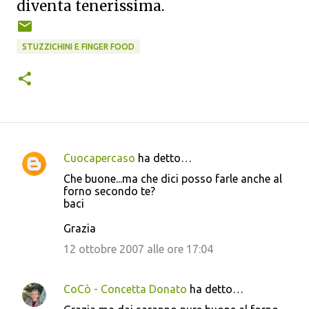
diventa tenerissima.
STUZZICHINI E FINGER FOOD
Cuocapercaso
ha detto…
C
Che buone...ma che dici posso farle anche al
o
forno secondo te?
baci
m
m
Grazia
e
12 ottobre 2007 alle ore 17:04
n
t
CoCò - Concetta Donato
ha detto…
i