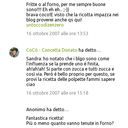
Fritte o al forno, per me sempre buone
sono!!!! Eh eh eh... ;-))
brava coco!E visto che la ricotta impazza nei
blog proverei anche qs qui!
untoccodizenzero
16 ottobre 2007 alle ore 13:53
CoCò - Concetta Donato
ha detto…
Sandra: ho notato che i blgo sono come
l'influenza se la prende uno è finita,
ah!ah!ah! Si parte con zucca e tutti zucca e
così via. Però è bello proprio per questo, se
provi la ricetta delle polpette fammi sapere
ciao
16 ottobre 2007 alle ore 15:18
Anonimo ha detto…
Fantastica ricetta!
Più o meno quanto vanno tenute in forno?