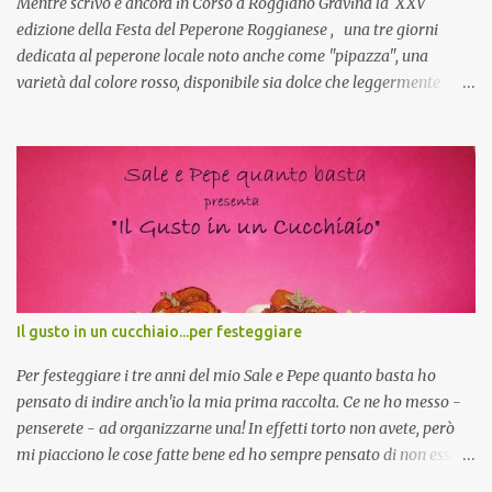
Mentre scrivo è ancora in Corso a Roggiano Gravina la XXV
edizione della Festa del Peperone Roggianese , una tre giorni
dedicata al peperone locale noto anche come "pipazza", una
varietà dal colore rosso, disponibile sia dolce che leggermente
piccante, inserito dal Ministero delle Politiche Agricole Alimentari
e Forestali nella lista dei Prodotti Agroalimentari Tradizionali
(Pat) della Calabria. Un ingrediente versatile in cucina, utilizzato
fresco o essiccato in ricette della tradizione o in piatti innovativi.
Durante la prima serata dell'evento abbiamo avuto prova della
versatilità di questo ingrediente durante il "2° Concorso
Gastronomico di piatti a base di peperone Roggianese" ideato da
Gina Santagata , presidente dell'associazione Mongolfiera, che ha
visto coinvolte tante associazioni attive sul territorio che hanno
Il gusto in un cucchiaio...per festeggiare
voluto partecipare presentando un loro piatto a base di peperone.
Da giurata del concorso insieme agli chef Francesco Luci e ...
Per festeggiare i tre anni del mio Sale e Pepe quanto basta ho
pensato di indire anch'io la mia prima raccolta. Ce ne ho messo -
penserete - ad organizzarne una! In effetti torto non avete, però
mi piacciono le cose fatte bene ed ho sempre pensato di non essere
all'altezza, non che adesso lo sia ma mi sono proprio buttata