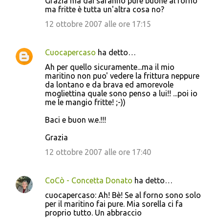
Grazia ma dai saranno pure buone al forno
ma fritte è tutta un'altra cosa no?
12 ottobre 2007 alle ore 17:15
Cuocapercaso
ha detto…
Ah per quello sicuramente...ma il mio
maritino non puo' vedere la frittura neppure
da lontano e da brava ed amorevole
mogliettina quale sono penso a lui!! ...poi io
me le mangio fritte! ;-))
Baci e buon w.e.!!!
Grazia
12 ottobre 2007 alle ore 17:40
CoCò - Concetta Donato
ha detto…
cuocapercaso: Ah! Bè! Se al forno sono solo
per il maritino fai pure. Mia sorella ci fa
proprio tutto. Un abbraccio