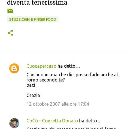
diventa tenerissima.
STUZZICHINI E FINGER FOOD
Cuocapercaso
ha detto…
C
Che buone...ma che dici posso farle anche al
o
forno secondo te?
baci
m
m
Grazia
e
12 ottobre 2007 alle ore 17:04
n
t
CoCò - Concetta Donato
ha detto…
i