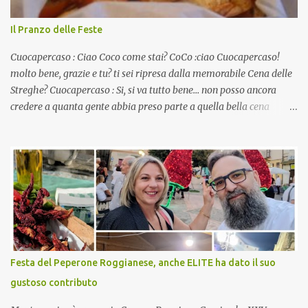
Il Pranzo delle Feste
Cuocapercaso : Ciao Coco come stai? CoCo :ciao Cuocapercaso!
molto bene, grazie e tu? ti sei ripresa dalla memorabile Cena delle
Streghe? Cuocapercaso : Si, si va tutto bene… non posso ancora
credere a quanta gente abbia preso parte a quella bella cena
virtuale! CoCo : Eh già!! E adesso con le feste che arrivano chissà
che mangiate…a proposito Cuoca cosa prepari domenica per
pranzo, racconta un po'! Perchè io avrò ospiti e cerco degli spunti...
Cuocapercaso : A dire il vero domenica prossima non preparo
nulla perché vado al Pranzo Aziendale di fine anno organizzato dai
mie capi! CoCo : Pranzo aziendale? Una bella idea! Cuocapercaso :
si, è un modo per riunirsi tutti a fine anno e tirare le somme…
naturalmente mangiando tutti insieme, con grande convivialità!
CoCo : è naturale il cibo, come sappiamo bene, funziona spesso da
Festa del Peperone Roggianese, anche ELITE ha dato il suo
collante e anche nel lavoro riesce a creare spesso l’ambiente
gustoso contributo
favorevole per molte belle opportunità, non trovi? Cuocapercaso :
Si, concordo! …addirittura si dice...