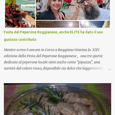
nulla perché vado al Pranzo Aziendale di fine anno organizzato dai
mie capi! CoCo : Pranzo aziendale? Una bella idea! Cuocapercaso :
si, è un modo per riunirsi tutti a fine anno e tirare le somme…
naturalmente mangiando tutti insieme, con grande convivialità!
CoCo : è naturale il cibo, come sappiamo bene, funziona spesso da
Festa del Peperone Roggianese, anche ELITE ha dato il suo
collante e anche nel lavoro riesce a creare spesso l’ambiente
gustoso contributo
favorevole per molte belle opportunità, non trovi? Cuocapercaso :
Si, concordo! …addirittura si dice...
Mentre scrivo è ancora in Corso a Roggiano Gravina la XXV
edizione della Festa del Peperone Roggianese , una tre giorni
dedicata al peperone locale noto anche come "pipazza", una
varietà dal colore rosso, disponibile sia dolce che leggermente
piccante, inserito dal Ministero delle Politiche Agricole Alimentari
e Forestali nella lista dei Prodotti Agroalimentari Tradizionali
(Pat) della Calabria. Un ingrediente versatile in cucina, utilizzato
fresco o essiccato in ricette della tradizione o in piatti innovativi.
Durante la prima serata dell'evento abbiamo avuto prova della
versatilità di questo ingrediente durante il "2° Concorso
Gastronomico di piatti a base di peperone Roggianese" ideato da