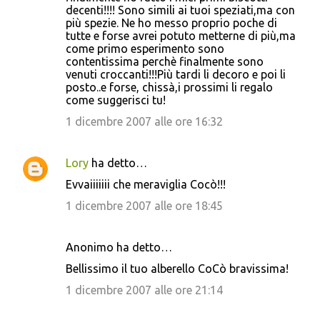
decenti!!!! Sono simili ai tuoi speziati,ma con
m
più spezie. Ne ho messo proprio poche di
tutte e forse avrei potuto metterne di più,ma
e
come primo esperimento sono
n
contentissima perchè finalmente sono
venuti croccanti!!!Più tardi li decoro e poi li
t
posto..e forse, chissà,i prossimi li regalo
i
come suggerisci tu!
1 dicembre 2007 alle ore 16:32
Lory
ha detto…
Evvaiiiiiii che meraviglia Cocò!!!
1 dicembre 2007 alle ore 18:45
Anonimo ha detto…
Bellissimo il tuo alberello CoCò bravissima!
1 dicembre 2007 alle ore 21:14