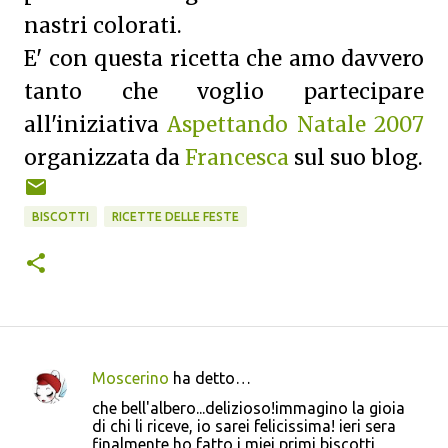
nastri colorati.
E' con questa ricetta che amo davvero
tanto che voglio partecipare
all'iniziativa
Aspettando Natale 2007
organizzata da
Francesca
sul suo blog.
BISCOTTI
RICETTE DELLE FESTE
Moscerino
ha detto…
C
che bell'albero...delizioso!immagino la gioia
o
di chi li riceve, io sarei felicissima! ieri sera
finalmente ho fatto i miei primi biscotti
m