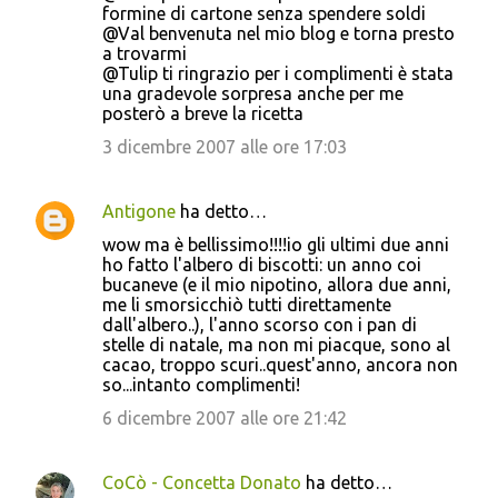
formine di cartone senza spendere soldi
@Val benvenuta nel mio blog e torna presto
a trovarmi
@Tulip ti ringrazio per i complimenti è stata
una gradevole sorpresa anche per me
posterò a breve la ricetta
3 dicembre 2007 alle ore 17:03
Antigone
ha detto…
wow ma è bellissimo!!!!io gli ultimi due anni
ho fatto l'albero di biscotti: un anno coi
bucaneve (e il mio nipotino, allora due anni,
me li smorsicchiò tutti direttamente
dall'albero..), l'anno scorso con i pan di
stelle di natale, ma non mi piacque, sono al
cacao, troppo scuri..quest'anno, ancora non
so...intanto complimenti!
6 dicembre 2007 alle ore 21:42
CoCò - Concetta Donato
ha detto…