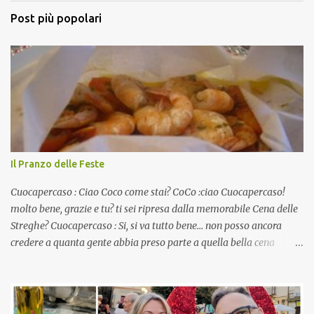
Post più popolari
Il Pranzo delle Feste
Cuocapercaso : Ciao Coco come stai? CoCo :ciao Cuocapercaso!
molto bene, grazie e tu? ti sei ripresa dalla memorabile Cena delle
Streghe? Cuocapercaso : Si, si va tutto bene… non posso ancora
credere a quanta gente abbia preso parte a quella bella cena
virtuale! CoCo : Eh già!! E adesso con le feste che arrivano chissà
che mangiate…a proposito Cuoca cosa prepari domenica per
pranzo, racconta un po'! Perchè io avrò ospiti e cerco degli spunti...
Cuocapercaso : A dire il vero domenica prossima non preparo