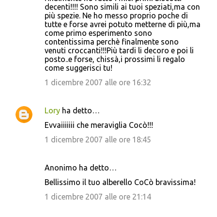
decenti!!!! Sono simili ai tuoi speziati,ma con
m
più spezie. Ne ho messo proprio poche di
tutte e forse avrei potuto metterne di più,ma
e
come primo esperimento sono
n
contentissima perchè finalmente sono
venuti croccanti!!!Più tardi li decoro e poi li
t
posto..e forse, chissà,i prossimi li regalo
i
come suggerisci tu!
1 dicembre 2007 alle ore 16:32
Lory
ha detto…
Evvaiiiiiii che meraviglia Cocò!!!
1 dicembre 2007 alle ore 18:45
Anonimo ha detto…
Bellissimo il tuo alberello CoCò bravissima!
1 dicembre 2007 alle ore 21:14