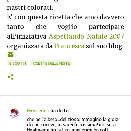
nastri colorati.
E' con questa ricetta che amo davvero
tanto che voglio partecipare
all'iniziativa
Aspettando Natale 2007
organizzata da
Francesca
sul suo blog.
BISCOTTI
RICETTE DELLE FESTE
Moscerino
ha detto…
C
che bell'albero...delizioso!immagino la gioia
o
di chi li riceve, io sarei felicissima! ieri sera
finalmente ho fatto i miei primi biscotti
m