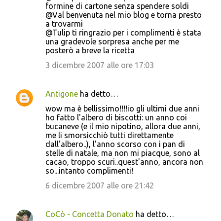
formine di cartone senza spendere soldi
@Val benvenuta nel mio blog e torna presto
a trovarmi
@Tulip ti ringrazio per i complimenti è stata
una gradevole sorpresa anche per me
posterò a breve la ricetta
3 dicembre 2007 alle ore 17:03
Antigone
ha detto…
wow ma è bellissimo!!!!io gli ultimi due anni
ho fatto l'albero di biscotti: un anno coi
bucaneve (e il mio nipotino, allora due anni,
me li smorsicchiò tutti direttamente
dall'albero..), l'anno scorso con i pan di
stelle di natale, ma non mi piacque, sono al
cacao, troppo scuri..quest'anno, ancora non
so...intanto complimenti!
6 dicembre 2007 alle ore 21:42
CoCò - Concetta Donato
ha detto…