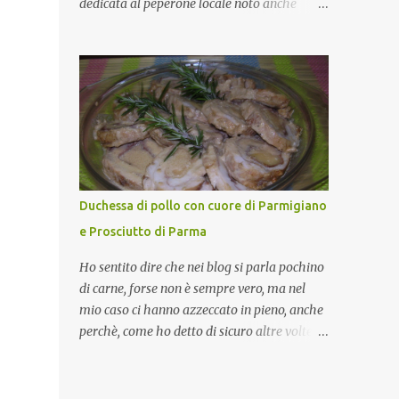
dedicata al peperone locale noto anche
come sappiamo bene, funziona spesso da
come "pipazza", una varietà dal colore rosso,
collante e anche nel lavoro riesce a creare
disponibile sia dolce che leggermente
spesso l’ambiente favorevole per molte belle
piccante, inserito dal Ministero delle
opportunità, non trovi? Cuocapercaso : Si,
Politiche Agricole Alimentari e Forestali
concordo! …addirittura si dice...
nella lista dei Prodotti Agroalimentari
Tradizionali (Pat) della Calabria. Un
ingrediente versatile in cucina, utilizzato
fresco o essiccato in ricette della tradizione o
in piatti innovativi. Durante la prima serata
Duchessa di pollo con cuore di Parmigiano
dell'evento abbiamo avuto prova della
e Prosciutto di Parma
versatilità di questo ingrediente durante il
"2° Concorso Gastronomico di piatti a base
Ho sentito dire che nei blog si parla pochino
di peperone Roggianese" ideato da Gina
di carne, forse non è sempre vero, ma nel
Santagata , presidente
mio caso ci hanno azzeccato in pieno, anche
dell'associazione Mongolfiera, che ha visto
perchè, come ho detto di sicuro altre volte la
coinvolte tante associazioni attive sul
carne la adoro e mi piace gustarla nei modi
territorio che hanno voluto partecipare
più semplici per cui non avrebbe senso
presentando un loro piatto a base di
inserirne la ricetta nel blog. La ricetta di oggi