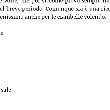
ue volte, che poi siccome provo sempre n
 nel breve periodo. Comunque sia è una ric
benissimo anche per le ciambelle volendo.
n:
 sale