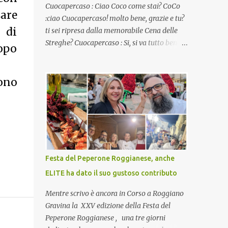
Cuocapercaso : Ciao Coco come stai? CoCo
sare
:ciao Cuocapercaso! molto bene, grazie e tu?
 di
ti sei ripresa dalla memorabile Cena delle
Streghe? Cuocapercaso : Si, si va tutto bene…
dopo
non posso ancora credere a quanta gente
abbia preso parte a quella bella cena
virtuale! CoCo : Eh già!! E adesso con le feste
ono
che arrivano chissà che mangiate…a
proposito Cuoca cosa prepari domenica per
pranzo, racconta un po'! Perchè io avrò ospiti
e cerco degli spunti... Cuocapercaso : A dire il
vero domenica prossima non preparo nulla
perché vado al Pranzo Aziendale di fine
Festa del Peperone Roggianese, anche
anno organizzato dai mie capi! CoCo :
ELITE ha dato il suo gustoso contributo
Pranzo aziendale? Una bella idea!
Cuocapercaso : si, è un modo per riunirsi
Mentre scrivo è ancora in Corso a Roggiano
tutti a fine anno e tirare le somme…
Gravina la XXV edizione della Festa del
naturalmente mangiando tutti insieme, con
Peperone Roggianese , una tre giorni
grande convivialità! CoCo : è naturale il cibo,