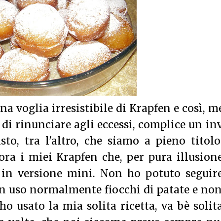
a voglia irresistibile di Krapfen e così, m
 di rinunciare agli eccessi, complice un in
sto, tra l'altro, che siamo a pieno titol
ora i miei Krapfen che, per pura illusion
in versione mini. Non ho potuto seguire
on uso normalmente fiocchi di patate e no
o usato la mia solita ricetta, va bè solita