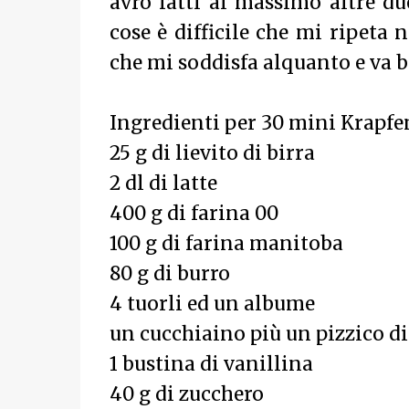
avrò fatti al massimo altre d
cose è difficile che mi ripeta
che mi soddisfa alquanto e va 
Ingredienti per 30 mini Krapfe
25 g di lievito di birra
2 dl di latte
400 g di farina 00
100 g di farina manitoba
80 g di burro
4 tuorli ed un albume
un cucchiaino più un pizzico di
1 bustina di vanillina
40 g di zucchero