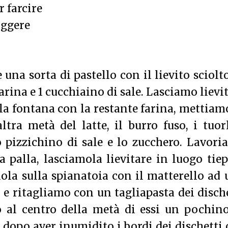
r farcire
iggere
una sorta di pastello con il lievito sciolt
farina e 1 cucchiaino di sale. Lasciamo lievi
 la fontana con la restante farina, mettiam
altra metà del latte, il burro fuso, i tuor
ro pizzichino di sale e lo zucchero. Lavor
palla, lasciamola lievitare in luogo tie
mola sulla spianatoia con il matterello ad
 e ritagliamo con un tagliapasta dei disch
 al centro della metà di essi un pochino
 dopo aver inumidito i bordi dei dischetti