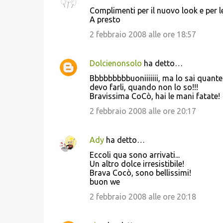
C
Complimenti per il nuovo look e per le
o
A presto
m
2 febbraio 2008 alle ore 18:57
m
e
Dolcienonsolo
ha detto…
n
Bbbbbbbbbuoniiiiiii, ma lo sai quante 
t
devo farli, quando non lo so!!!
Bravissima CoCò, hai le mani fatate!
i
2 febbraio 2008 alle ore 20:17
Ady
ha detto…
Eccoli qua sono arrivati...
Un altro dolce irresistibile!
Brava Cocò, sono bellissimi!
buon we
2 febbraio 2008 alle ore 20:18