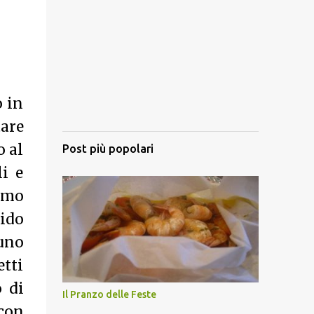
o in
tare
o al
Post più popolari
li e
iamo
pido
 uno
etti
 di
Il Pranzo delle Feste
 con