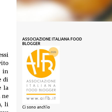
ASSOCIAZIONE ITALIANA FOOD
BLOGGER
essi
vito
o in
e di
 la
n ne
, li
Ci sono anch'io