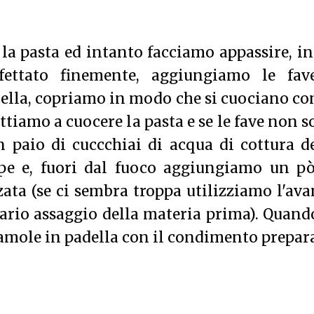
 la pasta ed intanto facciamo appassire, i
affettato finemente, aggiungiamo le fav
della, copriamo in modo che si cuociano co
ttiamo a cuocere la pasta e se le fave non 
paio di cuccchiai di acqua di cottura de
epe e, fuori dal fuoco aggiungiamo un pò
zata (se ci sembra troppa utilizziamo l'av
tario assaggio della materia prima). Quand
iamole in padella con il condimento prepar