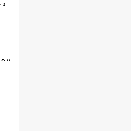
 si
uesto