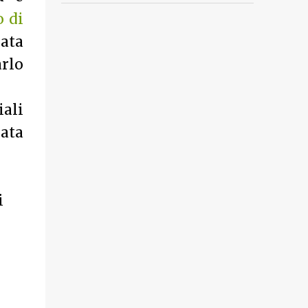
o di
ata
arlo
ali
rata
i