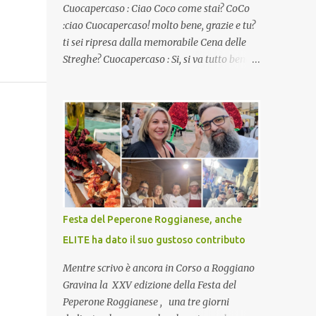
Cuocapercaso : Ciao Coco come stai? CoCo
:ciao Cuocapercaso! molto bene, grazie e tu?
ti sei ripresa dalla memorabile Cena delle
Streghe? Cuocapercaso : Si, si va tutto bene…
non posso ancora credere a quanta gente
abbia preso parte a quella bella cena
virtuale! CoCo : Eh già!! E adesso con le feste
che arrivano chissà che mangiate…a
proposito Cuoca cosa prepari domenica per
pranzo, racconta un po'! Perchè io avrò ospiti
e cerco degli spunti... Cuocapercaso : A dire il
vero domenica prossima non preparo nulla
perché vado al Pranzo Aziendale di fine
Festa del Peperone Roggianese, anche
anno organizzato dai mie capi! CoCo :
ELITE ha dato il suo gustoso contributo
Pranzo aziendale? Una bella idea!
Cuocapercaso : si, è un modo per riunirsi
Mentre scrivo è ancora in Corso a Roggiano
tutti a fine anno e tirare le somme…
Gravina la XXV edizione della Festa del
naturalmente mangiando tutti insieme, con
Peperone Roggianese , una tre giorni
grande convivialità! CoCo : è naturale il cibo,