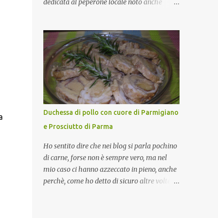
dedicata al peperone locale noto anche
come sappiamo bene, funziona spesso da
come "pipazza", una varietà dal colore rosso,
collante e anche nel lavoro riesce a creare
disponibile sia dolce che leggermente
spesso l’ambiente favorevole per molte belle
piccante, inserito dal Ministero delle
opportunità, non trovi? Cuocapercaso : Si,
Politiche Agricole Alimentari e Forestali
concordo! …addirittura si dice...
nella lista dei Prodotti Agroalimentari
Tradizionali (Pat) della Calabria. Un
ingrediente versatile in cucina, utilizzato
fresco o essiccato in ricette della tradizione o
in piatti innovativi. Durante la prima serata
Duchessa di pollo con cuore di Parmigiano
a
dell'evento abbiamo avuto prova della
e Prosciutto di Parma
versatilità di questo ingrediente durante il
"2° Concorso Gastronomico di piatti a base
Ho sentito dire che nei blog si parla pochino
di peperone Roggianese" ideato da Gina
di carne, forse non è sempre vero, ma nel
Santagata , presidente
mio caso ci hanno azzeccato in pieno, anche
dell'associazione Mongolfiera, che ha visto
perchè, come ho detto di sicuro altre volte la
coinvolte tante associazioni attive sul
carne la adoro e mi piace gustarla nei modi
territorio che hanno voluto partecipare
più semplici per cui non avrebbe senso
presentando un loro piatto a base di
inserirne la ricetta nel blog. La ricetta di oggi