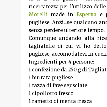
ricercatezza per l'utilizzo dell
Morelli
made in
Esperya
e p
pugliese. Anzi...se qualcuno an
senza perdere ulteriore tempo.
Comunque andando alla ricet
tagliatelle di cui vi ho detto
pugliese, accomodatevi in cucin
Ingredienti per 4 persone:
1 confezione da 250 g di Taglia
1 burrata pugliese
1 tazza di fave sgusciate
1 cipollotto fresco
1 rametto di menta fresca