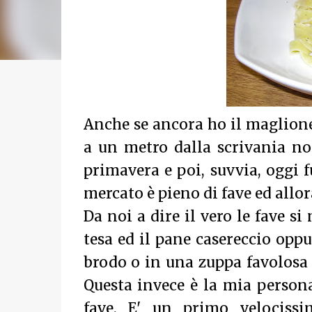
Anche se ancora ho il maglione 
a un metro dalla scrivania n
primavera e poi, suvvia, oggi fu
mercato è pieno di fave ed allo
Da noi a dire il vero le fave s
tesa ed il pane casereccio oppu
brodo o in una zuppa favolosa c
Questa invece è la mia persona
fave. E' un primo velociss