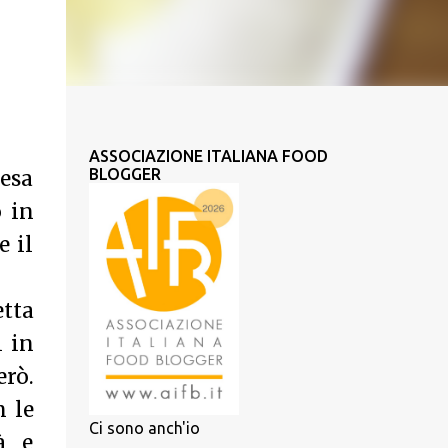
ASSOCIAZIONE ITALIANA FOOD
BLOGGER
cesa
 in
e il
etta
i in
erò.
n le
Ci sono anch'io
à e