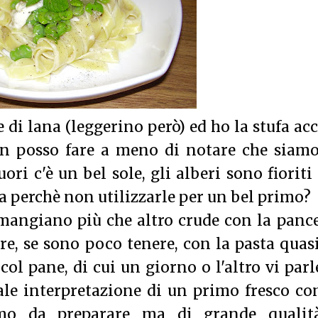
di lana (leggerino però) ed ho la stufa ac
on posso fare a meno di notare che siamo
ori c'è un bel sole, gli alberi sono fioriti 
ra perchè non utilizzarle per un bel primo?
i mangiano più che altro crude con la panc
re, se sono poco tenere, con la pasta quas
ol pane, di cui un giorno o l'altro vi parl
le interpretazione di un primo fresco co
imo da preparare ma di grande qualit