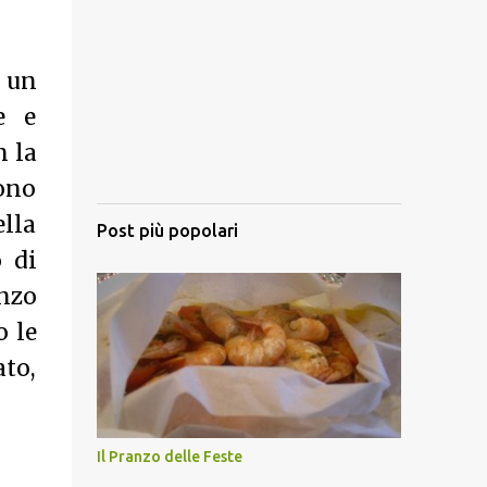
n un
e e
n la
sono
lla
Post più popolari
 di
anzo
o le
ato,
Il Pranzo delle Feste