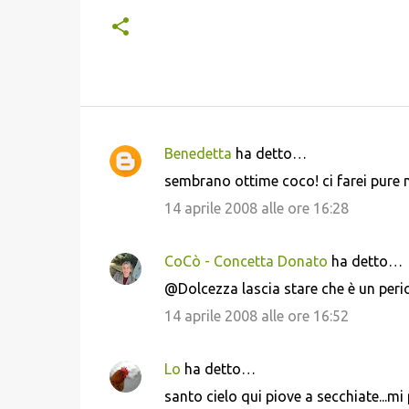
Benedetta
ha detto…
C
sembrano ottime coco! ci farei pure 
o
14 aprile 2008 alle ore 16:28
m
m
CoCò - Concetta Donato
ha detto…
e
@Dolcezza lascia stare che è un peri
n
14 aprile 2008 alle ore 16:52
t
i
Lo
ha detto…
santo cielo qui piove a secchiate...mi