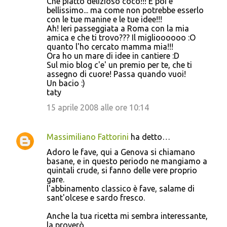
Che piatto delizioso cocò!!! E poi è
bellissimo... ma come non potrebbe esserlo
con le tue manine e le tue idee!!!
Ah! Ieri passeggiata a Roma con la mia
amica e che ti trovo??? Il miglioooooo :O
quanto l'ho cercato mamma mia!!!
Ora ho un mare di idee in cantiere :D
Sul mio blog c'e' un premio per te, che ti
assegno di cuore! Passa quando vuoi!
Un bacio :)
taty
15 aprile 2008 alle ore 10:14
Massimiliano Fattorini
ha detto…
Adoro le fave, qui a Genova si chiamano
basane, e in questo periodo ne mangiamo a
quintali crude, si fanno delle vere proprio
gare.
l'abbinamento classico è fave, salame di
sant'olcese e sardo fresco.
Anche la tua ricetta mi sembra interessante,
la proverò