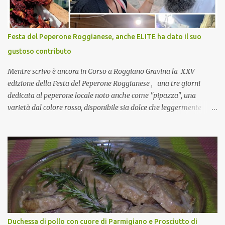
si, è un modo per riunirsi tutti a fine anno e tirare le somme…
naturalmente mangiando tutti insieme, con grande convivialità!
CoCo : è naturale il cibo, come sappiamo bene, funziona spesso da
Festa del Peperone Roggianese, anche ELITE ha dato il suo
collante e anche nel lavoro riesce a creare spesso l’ambiente
gustoso contributo
favorevole per molte belle opportunità, non trovi? Cuocapercaso :
Si, concordo! …addirittura si dice...
Mentre scrivo è ancora in Corso a Roggiano Gravina la XXV
edizione della Festa del Peperone Roggianese , una tre giorni
dedicata al peperone locale noto anche come "pipazza", una
varietà dal colore rosso, disponibile sia dolce che leggermente
piccante, inserito dal Ministero delle Politiche Agricole Alimentari
e Forestali nella lista dei Prodotti Agroalimentari Tradizionali
(Pat) della Calabria. Un ingrediente versatile in cucina, utilizzato
fresco o essiccato in ricette della tradizione o in piatti innovativi.
Durante la prima serata dell'evento abbiamo avuto prova della
versatilità di questo ingrediente durante il "2° Concorso
Gastronomico di piatti a base di peperone Roggianese" ideato da
Gina Santagata , presidente dell'associazione Mongolfiera, che ha
visto coinvolte tante associazioni attive sul territorio che hanno
Duchessa di pollo con cuore di Parmigiano e Prosciutto di