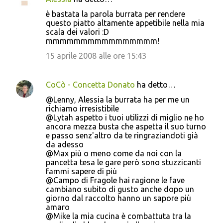
è bastata la parola burrata per rendere
questo piatto altamente appetibile nella mia
scala dei valori :D
mmmmmmmmmmmmmmmm!
15 aprile 2008 alle ore 15:43
CoCò - Concetta Donato
ha detto…
@Lenny, Alessia la burrata ha per me un
richiamo irresistibile
@Lytah aspetto i tuoi utilizzi di miglio ne ho
ancora mezza busta che aspetta il suo turno
e passo senz'altro da te ringraziandoti già
da adesso
@Max più o meno come da noi con la
pancetta tesa le gare però sono stuzzicanti
fammi sapere di più
@Campo di Fragole hai ragione le fave
cambiano subito di gusto anche dopo un
giorno dal raccolto hanno un sapore più
amaro
@Mike la mia cucina è combattuta tra la