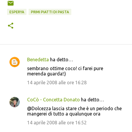
ESPERYA
PRIMI PIATTI DI PASTA
Benedetta
ha detto…
C
sembrano ottime coco! ci farei pure
o
merenda guarda!:)
m
14 aprile 2008 alle ore 16:28
m
e
CoCò - Concetta Donato
ha detto…
n
@Dolcezza lascia stare che è un periodo che
t
mangerei di tutto a qualunque ora
i
14 aprile 2008 alle ore 16:52