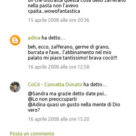
uh che distratta questa cosa dello zafferano
nella pasta non l'avevo
cpaita...wowofantastica
15 aprile 2008 alle ore 20:36
adina
ha detto…
beh, ecco, zafferano, germe di grano,
burrata e fave... l'abbinamento nel mio
palato mi piace tantissimo! brava cocò!!!
16 aprile 2008 alle ore 12:58
CoCò - Concetta Donato
ha detto…
@Sandra ma grazie detto date poi...
@Lo non preoccuparti
@Adina quasi un gusto nella mente di Dio
vero?
16 aprile 2008 alle ore 15:20
Posta un commento