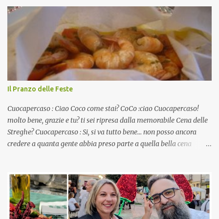
Il Pranzo delle Feste
Cuocapercaso : Ciao Coco come stai? CoCo :ciao Cuocapercaso!
molto bene, grazie e tu? ti sei ripresa dalla memorabile Cena delle
Streghe? Cuocapercaso : Si, si va tutto bene… non posso ancora
credere a quanta gente abbia preso parte a quella bella cena
virtuale! CoCo : Eh già!! E adesso con le feste che arrivano chissà
che mangiate…a proposito Cuoca cosa prepari domenica per
pranzo, racconta un po'! Perchè io avrò ospiti e cerco degli spunti...
Cuocapercaso : A dire il vero domenica prossima non preparo
nulla perché vado al Pranzo Aziendale di fine anno organizzato dai
mie capi! CoCo : Pranzo aziendale? Una bella idea! Cuocapercaso :