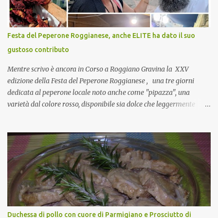
si, è un modo per riunirsi tutti a fine anno e tirare le somme…
naturalmente mangiando tutti insieme, con grande convivialità!
CoCo : è naturale il cibo, come sappiamo bene, funziona spesso da
Festa del Peperone Roggianese, anche ELITE ha dato il suo
collante e anche nel lavoro riesce a creare spesso l’ambiente
gustoso contributo
favorevole per molte belle opportunità, non trovi? Cuocapercaso :
Si, concordo! …addirittura si dice...
Mentre scrivo è ancora in Corso a Roggiano Gravina la XXV
edizione della Festa del Peperone Roggianese , una tre giorni
dedicata al peperone locale noto anche come "pipazza", una
varietà dal colore rosso, disponibile sia dolce che leggermente
piccante, inserito dal Ministero delle Politiche Agricole Alimentari
e Forestali nella lista dei Prodotti Agroalimentari Tradizionali
(Pat) della Calabria. Un ingrediente versatile in cucina, utilizzato
fresco o essiccato in ricette della tradizione o in piatti innovativi.
Durante la prima serata dell'evento abbiamo avuto prova della
versatilità di questo ingrediente durante il "2° Concorso
Gastronomico di piatti a base di peperone Roggianese" ideato da
Gina Santagata , presidente dell'associazione Mongolfiera, che ha
visto coinvolte tante associazioni attive sul territorio che hanno
Duchessa di pollo con cuore di Parmigiano e Prosciutto di