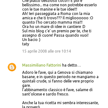
Che piatto delizioso cocò!!! E poi è
bellissimo... ma come non potrebbe esserlo
con le tue manine e le tue idee!!!
Ah! Ieri passeggiata a Roma con la mia
amica e che ti trovo??? Il miglioooooo :O
quanto l'ho cercato mamma mia!!!
Ora ho un mare di idee in cantiere :D
Sul mio blog c'e' un premio per te, che ti
assegno di cuore! Passa quando vuoi!
Un bacio :)
taty
15 aprile 2008 alle ore 10:14
Massimiliano Fattorini
ha detto…
Adoro le fave, qui a Genova si chiamano
basane, e in questo periodo ne mangiamo a
quintali crude, si fanno delle vere proprio
gare.
l'abbinamento classico è fave, salame di
sant'olcese e sardo fresco.
Anche la tua ricetta mi sembra interessante,
la proverò