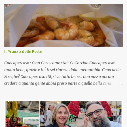
Il Pranzo delle Feste
Cuocapercaso : Ciao Coco come stai? CoCo :ciao Cuocapercaso!
molto bene, grazie e tu? ti sei ripresa dalla memorabile Cena delle
Streghe? Cuocapercaso : Si, si va tutto bene… non posso ancora
credere a quanta gente abbia preso parte a quella bella cena
virtuale! CoCo : Eh già!! E adesso con le feste che arrivano chissà
che mangiate…a proposito Cuoca cosa prepari domenica per
pranzo, racconta un po'! Perchè io avrò ospiti e cerco degli spunti...
Cuocapercaso : A dire il vero domenica prossima non preparo
nulla perché vado al Pranzo Aziendale di fine anno organizzato dai
mie capi! CoCo : Pranzo aziendale? Una bella idea! Cuocapercaso :