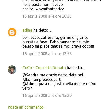
uh che distratta questa cosa dello zafferano
nella pasta non l'avevo
cpaita...wowofantastica
15 aprile 2008 alle ore 20:36
adina
ha detto…
beh, ecco, zafferano, germe di grano,
burrata e fave... l'abbinamento nel mio
palato mi piace tantissimo! brava cocò!!!
16 aprile 2008 alle ore 12:58
CoCò - Concetta Donato
ha detto…
@Sandra ma grazie detto date poi...
@Lo non preoccuparti
@Adina quasi un gusto nella mente di Dio
vero?
16 aprile 2008 alle ore 15:20
Posta un commento