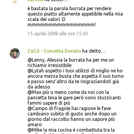
è bastata la parola burrata per rendere
questo piatto altamente appetibile nella mia
scala dei valori :D
mmmmmmmmmmmmmmmm!
15 aprile 2008 alle ore 15:43
CoCò - Concetta Donato
ha detto…
@Lenny, Alessia la burrata ha per me un
richiamo irresistibile
@Lytah aspetto i tuoi utilizzi di miglio ne ho
ancora mezza busta che aspetta il suo turno
e passo senz'altro da te ringraziandoti già
da adesso
@Max più o meno come da noi con la
pancetta tesa le gare però sono stuzzicanti
fammi sapere di più
@Campo di Fragole hai ragione le fave
cambiano subito di gusto anche dopo un
giorno dal raccolto hanno un sapore più
amaro
@Mike la mia cucina è combattuta tra la