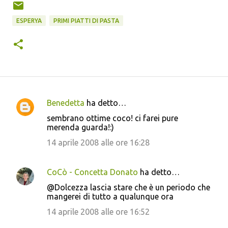
ESPERYA
PRIMI PIATTI DI PASTA
Benedetta
ha detto…
C
sembrano ottime coco! ci farei pure
o
merenda guarda!:)
m
14 aprile 2008 alle ore 16:28
m
e
CoCò - Concetta Donato
ha detto…
n
@Dolcezza lascia stare che è un periodo che
t
mangerei di tutto a qualunque ora
i
14 aprile 2008 alle ore 16:52