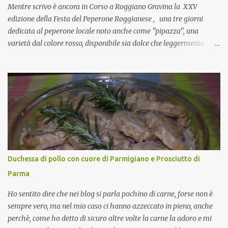
Si, concordo! …addirittura si dice...
Mentre scrivo è ancora in Corso a Roggiano Gravina la XXV
edizione della Festa del Peperone Roggianese , una tre giorni
dedicata al peperone locale noto anche come "pipazza", una
varietà dal colore rosso, disponibile sia dolce che leggermente
piccante, inserito dal Ministero delle Politiche Agricole Alimentari
e Forestali nella lista dei Prodotti Agroalimentari Tradizionali
(Pat) della Calabria. Un ingrediente versatile in cucina, utilizzato
fresco o essiccato in ricette della tradizione o in piatti innovativi.
Durante la prima serata dell'evento abbiamo avuto prova della
versatilità di questo ingrediente durante il "2° Concorso
Gastronomico di piatti a base di peperone Roggianese" ideato da
Gina Santagata , presidente dell'associazione Mongolfiera, che ha
visto coinvolte tante associazioni attive sul territorio che hanno
Duchessa di pollo con cuore di Parmigiano e Prosciutto di
voluto partecipare presentando un loro piatto a base di peperone.
Parma
Da giurata del concorso insieme agli chef Francesco Luci e ...
Ho sentito dire che nei blog si parla pochino di carne, forse non è
sempre vero, ma nel mio caso ci hanno azzeccato in pieno, anche
perchè, come ho detto di sicuro altre volte la carne la adoro e mi