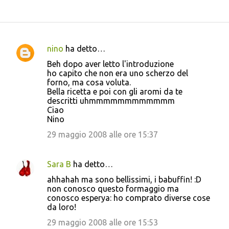
nino
ha detto…
C
Beh dopo aver letto l'introduzione
o
ho capito che non era uno scherzo del
forno, ma cosa voluta.
m
Bella ricetta e poi con gli aromi da te
m
descritti uhmmmmmmmmmmmm
Ciao
e
Nino
n
29 maggio 2008 alle ore 15:37
t
i
Sara B
ha detto…
ahhahah ma sono bellissimi, i babuffin! :D
non conosco questo formaggio ma
conosco esperya: ho comprato diverse cose
da loro!
29 maggio 2008 alle ore 15:53