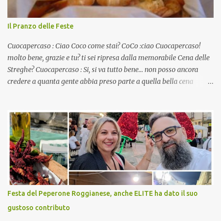
Il Pranzo delle Feste
Cuocapercaso : Ciao Coco come stai? CoCo :ciao Cuocapercaso!
molto bene, grazie e tu? ti sei ripresa dalla memorabile Cena delle
Streghe? Cuocapercaso : Si, si va tutto bene… non posso ancora
credere a quanta gente abbia preso parte a quella bella cena
virtuale! CoCo : Eh già!! E adesso con le feste che arrivano chissà
che mangiate…a proposito Cuoca cosa prepari domenica per
pranzo, racconta un po'! Perchè io avrò ospiti e cerco degli spunti...
Cuocapercaso : A dire il vero domenica prossima non preparo
nulla perché vado al Pranzo Aziendale di fine anno organizzato dai
mie capi! CoCo : Pranzo aziendale? Una bella idea! Cuocapercaso :
si, è un modo per riunirsi tutti a fine anno e tirare le somme…
naturalmente mangiando tutti insieme, con grande convivialità!
CoCo : è naturale il cibo, come sappiamo bene, funziona spesso da
Festa del Peperone Roggianese, anche ELITE ha dato il suo
collante e anche nel lavoro riesce a creare spesso l’ambiente
gustoso contributo
favorevole per molte belle opportunità, non trovi? Cuocapercaso :