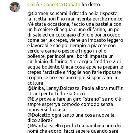
CoCò - Concetta Donato
ha detto…
@Carmen scusami il ritardo nella risposta,
la ricetta non l'ho mai inserita perchè non ce
n'è stata occasione, faccio una pastella con
un bicchiere di acqua e uno di farina, un pò
di sale ed un cucchiaio d'olio e poi procedo
come per le crepes, viene un impasto leggero
e lavorabile che poi riempio a piacere con
verdure carne o pesce e friggo in olio
bollente, per incollare i bordi impasta un
cuchhiaio di farina, 1 di acqua fredda e 2 di
acqua bollente. Unica cosa appena prepari le
crepes farciscile e friggile non farle riposare
troppo se no seccano e poi si spaccano in
cottura
@Unika, Lenny,Dolcezza, Paola allora muffin
strani per tutti da zia Cocò
@Ely prova a fare un giro "strano" se no c'è
smpre esperrya comodo comodo senza
muoversi da casa
@Dolcetto ogni tanto una cosa nuova la
dico allora?
@Max hai scelto per la tua bambina uno dei
nomi che adoro, facci sapere quando sarà