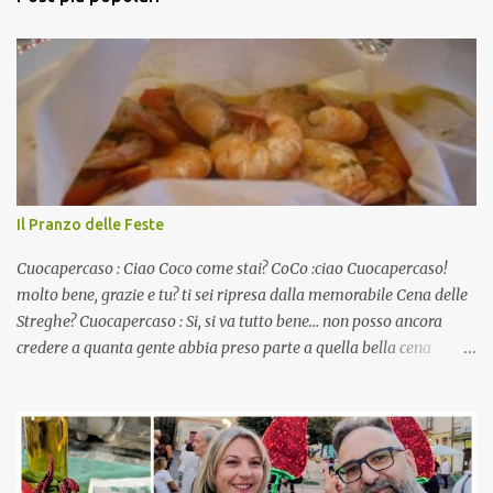
Il Pranzo delle Feste
Cuocapercaso : Ciao Coco come stai? CoCo :ciao Cuocapercaso!
molto bene, grazie e tu? ti sei ripresa dalla memorabile Cena delle
Streghe? Cuocapercaso : Si, si va tutto bene… non posso ancora
credere a quanta gente abbia preso parte a quella bella cena
virtuale! CoCo : Eh già!! E adesso con le feste che arrivano chissà
che mangiate…a proposito Cuoca cosa prepari domenica per
pranzo, racconta un po'! Perchè io avrò ospiti e cerco degli spunti...
Cuocapercaso : A dire il vero domenica prossima non preparo
nulla perché vado al Pranzo Aziendale di fine anno organizzato dai