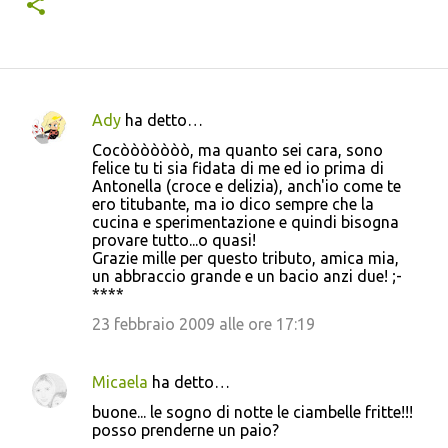
Ady
ha detto…
C
Cocòòòòòòò, ma quanto sei cara, sono
o
felice tu ti sia fidata di me ed io prima di
Antonella (croce e delizia), anch'io come te
m
ero titubante, ma io dico sempre che la
m
cucina e sperimentazione e quindi bisogna
provare tutto...o quasi!
e
Grazie mille per questo tributo, amica mia,
n
un abbraccio grande e un bacio anzi due! ;-
****
t
23 febbraio 2009 alle ore 17:19
i
Micaela
ha detto…
buone... le sogno di notte le ciambelle fritte!!!
posso prenderne un paio?