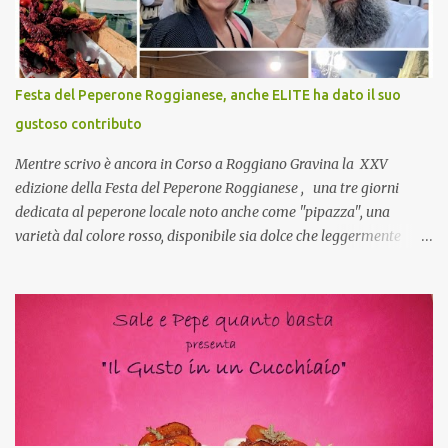
mie capi! CoCo : Pranzo aziendale? Una bella idea! Cuocapercaso :
si, è un modo per riunirsi tutti a fine anno e tirare le somme…
naturalmente mangiando tutti insieme, con grande convivialità!
CoCo : è naturale il cibo, come sappiamo bene, funziona spesso da
Festa del Peperone Roggianese, anche ELITE ha dato il suo
collante e anche nel lavoro riesce a creare spesso l’ambiente
gustoso contributo
favorevole per molte belle opportunità, non trovi? Cuocapercaso :
Si, concordo! …addirittura si dice...
Mentre scrivo è ancora in Corso a Roggiano Gravina la XXV
edizione della Festa del Peperone Roggianese , una tre giorni
dedicata al peperone locale noto anche come "pipazza", una
varietà dal colore rosso, disponibile sia dolce che leggermente
piccante, inserito dal Ministero delle Politiche Agricole Alimentari
e Forestali nella lista dei Prodotti Agroalimentari Tradizionali
(Pat) della Calabria. Un ingrediente versatile in cucina, utilizzato
fresco o essiccato in ricette della tradizione o in piatti innovativi.
Durante la prima serata dell'evento abbiamo avuto prova della
versatilità di questo ingrediente durante il "2° Concorso
Gastronomico di piatti a base di peperone Roggianese" ideato da
Gina Santagata , presidente dell'associazione Mongolfiera, che ha