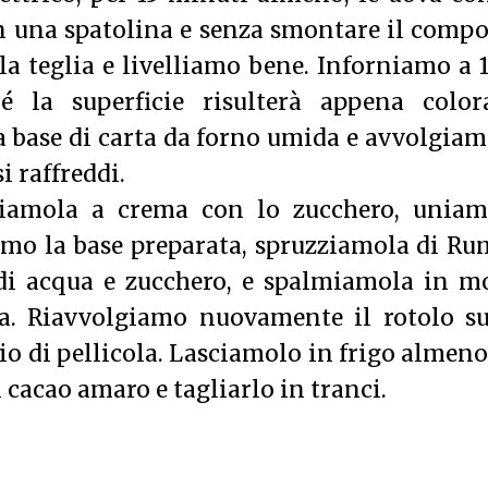
 una spatolina e senza smontare il compo
lla teglia e livelliamo bene. Inforniamo a 
é la superficie risulterà appena colora
base di carta da forno umida e avvolgiam
i raffreddi.
oriamola a crema con lo zucchero, uniam
iamo la base preparata, spruzziamola di Ru
 di acqua e zucchero, e spalmiamola in m
ta. Riavvolgiamo nuovamente il rotolo su
io di pellicola. Lasciamolo in frigo almen
 cacao amaro e tagliarlo in tranci.