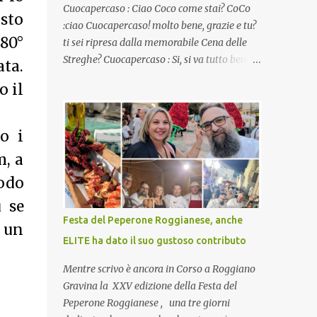
Cuocapercaso : Ciao Coco come stai? CoCo
sto
:ciao Cuocapercaso! molto bene, grazie e tu?
180°
ti sei ripresa dalla memorabile Cena delle
Streghe? Cuocapercaso : Si, si va tutto bene…
ta.
non posso ancora credere a quanta gente
o il
abbia preso parte a quella bella cena
virtuale! CoCo : Eh già!! E adesso con le feste
che arrivano chissà che mangiate…a
o i
proposito Cuoca cosa prepari domenica per
m, a
pranzo, racconta un po'! Perchè io avrò ospiti
e cerco degli spunti... Cuocapercaso : A dire il
odo
vero domenica prossima non preparo nulla
 se
perché vado al Pranzo Aziendale di fine
Festa del Peperone Roggianese, anche
o un
anno organizzato dai mie capi! CoCo :
ELITE ha dato il suo gustoso contributo
Pranzo aziendale? Una bella idea!
Cuocapercaso : si, è un modo per riunirsi
Mentre scrivo è ancora in Corso a Roggiano
tutti a fine anno e tirare le somme…
Gravina la XXV edizione della Festa del
naturalmente mangiando tutti insieme, con
Peperone Roggianese , una tre giorni
grande convivialità! CoCo : è naturale il cibo,