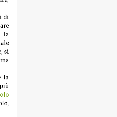
ere,
i di
lare
 la
iale
, si
alma
 la
 più
olo
olo,