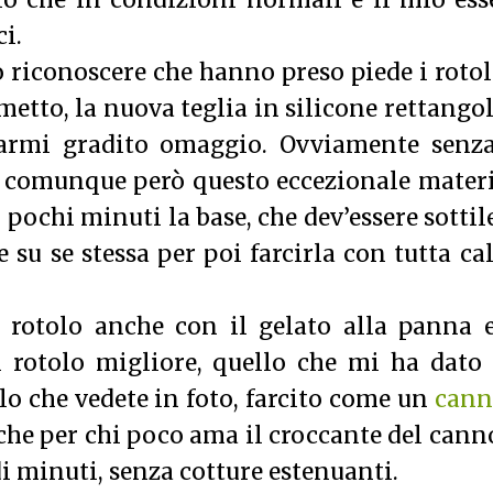
o che in condizioni normali è il mio ess
ci.
 riconoscere che hanno preso piede i rotol
etto, la nuova teglia in silicone rettango
armi gradito omaggio. Ovviamente senza
 fa comunque però questo eccezionale mater
 pochi minuti la base, che dev’essere sottile
e su se stessa per poi farcirla con tutta c
rotolo anche con il gelato alla panna e
l rotolo migliore, quello che mi ha dato
lo che vedete in foto, farcito come un
cann
che per chi poco ama il croccante del cann
i minuti, senza cotture estenuanti.