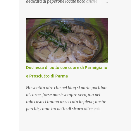
dedicata al peperone locale noto anche
come sappiamo bene, funziona spesso da
come "pipazza", una varietà dal colore rosso,
collante e anche nel lavoro riesce a creare
disponibile sia dolce che leggermente
spesso l’ambiente favorevole per molte belle
piccante, inserito dal Ministero delle
opportunità, non trovi? Cuocapercaso : Si,
Politiche Agricole Alimentari e Forestali
concordo! …addirittura si dice...
nella lista dei Prodotti Agroalimentari
Tradizionali (Pat) della Calabria. Un
ingrediente versatile in cucina, utilizzato
fresco o essiccato in ricette della tradizione o
in piatti innovativi. Durante la prima serata
Duchessa di pollo con cuore di Parmigiano
dell'evento abbiamo avuto prova della
e Prosciutto di Parma
versatilità di questo ingrediente durante il
"2° Concorso Gastronomico di piatti a base
Ho sentito dire che nei blog si parla pochino
di peperone Roggianese" ideato da Gina
di carne, forse non è sempre vero, ma nel
Santagata , presidente
mio caso ci hanno azzeccato in pieno, anche
dell'associazione Mongolfiera, che ha visto
perchè, come ho detto di sicuro altre volte la
coinvolte tante associazioni attive sul
carne la adoro e mi piace gustarla nei modi
territorio che hanno voluto partecipare
più semplici per cui non avrebbe senso
presentando un loro piatto a base di
inserirne la ricetta nel blog. La ricetta di oggi