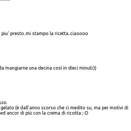
piu' presto..mi stampo la ricetta..ciaoooo
da mangiarne una decina così in dieci minuti:))
sso.
il gelato (è dall'anno scorso che ci medito su, ma per motivi di
d ancor di più con la crema di ricotta ;-D