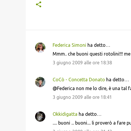
Federica Simoni
ha detto…
C
Mmm.. che buoni questi rotolini!!! me
o
3 giugno 2009 alle ore 18:38
m
m
CoCò - Concetta Donato
ha detto…
e
@Federica non me lo dire, è una tal fa
n
3 giugno 2009 alle ore 18:41
t
i
Okkidigatta
ha detto…
..... buoni ... buoni.... li proverò a fare