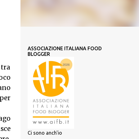
ASSOCIAZIONE ITALIANA FOOD
BLOGGER
tra
oco
cano
per
’ago
isce
Ci sono anch'io