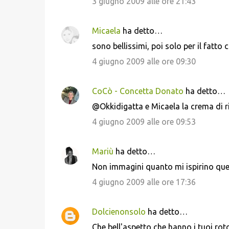
3 giugno 2009 alle ore 21:43
Micaela
ha detto…
sono bellissimi, poi solo per il fatto
4 giugno 2009 alle ore 09:30
CoCò - Concetta Donato
ha detto…
@Okkidigatta e Micaela la crema di ri
4 giugno 2009 alle ore 09:53
Mariù
ha detto…
Non immagini quanto mi ispirino qu
4 giugno 2009 alle ore 17:36
Dolcienonsolo
ha detto…
Che bell'aspetto che hanno i tuoi rotoli