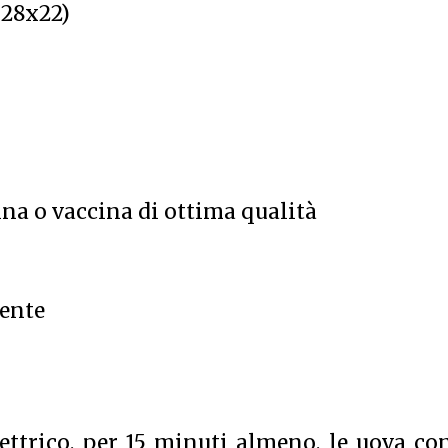
 28x22)
ina o vaccina di ottima qualità
dente
ttrico, per 15 minuti almeno, le uova co