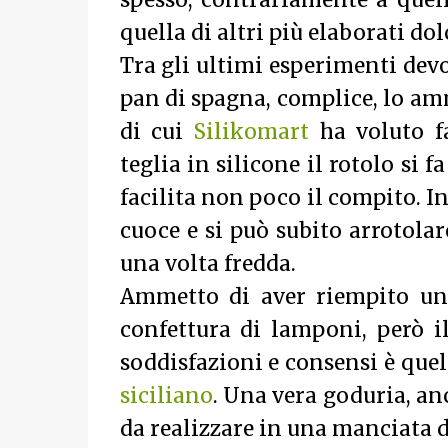
spesso, contrariamente a quell
quella di altri più elaborati dol
Tra gli ultimi esperimenti devo
pan di spagna, complice, lo amm
di cui
Silikomart
ha voluto f
teglia in silicone il rotolo si
facilita non poco il compito. In
cuoce e si può subito arrotolar
una volta fredda.
Ammetto di aver riempito un 
confettura di lamponi, però i
soddisfazioni e consensi è quel
siciliano
. Una vera goduria, an
da realizzare in una manciata d