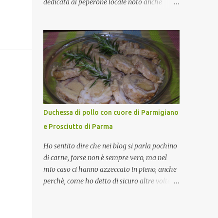
dedicata al peperone locale noto anche
come sappiamo bene, funziona spesso da
come "pipazza", una varietà dal colore rosso,
collante e anche nel lavoro riesce a creare
disponibile sia dolce che leggermente
spesso l’ambiente favorevole per molte belle
piccante, inserito dal Ministero delle
opportunità, non trovi? Cuocapercaso : Si,
Politiche Agricole Alimentari e Forestali
concordo! …addirittura si dice...
nella lista dei Prodotti Agroalimentari
Tradizionali (Pat) della Calabria. Un
ingrediente versatile in cucina, utilizzato
fresco o essiccato in ricette della tradizione o
in piatti innovativi. Durante la prima serata
Duchessa di pollo con cuore di Parmigiano
dell'evento abbiamo avuto prova della
e Prosciutto di Parma
versatilità di questo ingrediente durante il
"2° Concorso Gastronomico di piatti a base
Ho sentito dire che nei blog si parla pochino
di peperone Roggianese" ideato da Gina
di carne, forse non è sempre vero, ma nel
Santagata , presidente
mio caso ci hanno azzeccato in pieno, anche
dell'associazione Mongolfiera, che ha visto
perchè, come ho detto di sicuro altre volte la
coinvolte tante associazioni attive sul
carne la adoro e mi piace gustarla nei modi
territorio che hanno voluto partecipare
più semplici per cui non avrebbe senso
presentando un loro piatto a base di
inserirne la ricetta nel blog. La ricetta di oggi