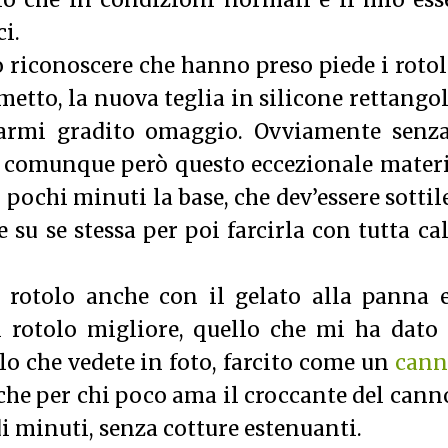
o che in condizioni normali è il mio ess
ci.
 riconoscere che hanno preso piede i rotol
etto, la nuova teglia in silicone rettango
armi gradito omaggio. Ovviamente senza
 fa comunque però questo eccezionale mater
 pochi minuti la base, che dev’essere sottile
e su se stessa per poi farcirla con tutta c
rotolo anche con il gelato alla panna e
l rotolo migliore, quello che mi ha dato
lo che vedete in foto, farcito come un
cann
che per chi poco ama il croccante del cann
i minuti, senza cotture estenuanti.