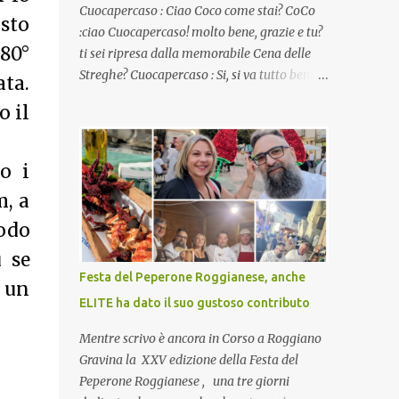
Cuocapercaso : Ciao Coco come stai? CoCo
sto
:ciao Cuocapercaso! molto bene, grazie e tu?
180°
ti sei ripresa dalla memorabile Cena delle
Streghe? Cuocapercaso : Si, si va tutto bene…
ta.
non posso ancora credere a quanta gente
o il
abbia preso parte a quella bella cena
virtuale! CoCo : Eh già!! E adesso con le feste
che arrivano chissà che mangiate…a
o i
proposito Cuoca cosa prepari domenica per
m, a
pranzo, racconta un po'! Perchè io avrò ospiti
e cerco degli spunti... Cuocapercaso : A dire il
odo
vero domenica prossima non preparo nulla
 se
perché vado al Pranzo Aziendale di fine
Festa del Peperone Roggianese, anche
o un
anno organizzato dai mie capi! CoCo :
ELITE ha dato il suo gustoso contributo
Pranzo aziendale? Una bella idea!
Cuocapercaso : si, è un modo per riunirsi
Mentre scrivo è ancora in Corso a Roggiano
tutti a fine anno e tirare le somme…
Gravina la XXV edizione della Festa del
naturalmente mangiando tutti insieme, con
Peperone Roggianese , una tre giorni
grande convivialità! CoCo : è naturale il cibo,