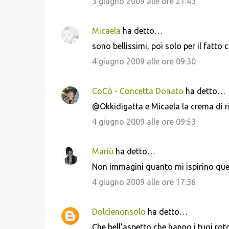
3 giugno 2009 alle ore 21:43
Micaela
ha detto…
sono bellissimi, poi solo per il fatto
4 giugno 2009 alle ore 09:30
CoCò - Concetta Donato
ha detto…
@Okkidigatta e Micaela la crema di ri
4 giugno 2009 alle ore 09:53
Mariù
ha detto…
Non immagini quanto mi ispirino qu
4 giugno 2009 alle ore 17:36
Dolcienonsolo
ha detto…
Che bell'aspetto che hanno i tuoi rotoli