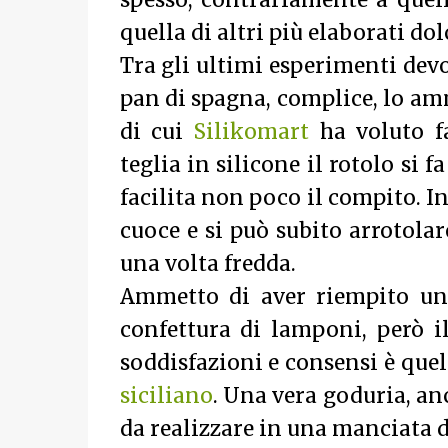
spesso, contrariamente a quell
quella di altri più elaborati dol
Tra gli ultimi esperimenti devo
pan di spagna, complice, lo amm
di cui
Silikomart
ha voluto f
teglia in silicone il rotolo si
facilita non poco il compito. In
cuoce e si può subito arrotolar
una volta fredda.
Ammetto di aver riempito un 
confettura di lamponi, però i
soddisfazioni e consensi è quel
siciliano
. Una vera goduria, an
da realizzare in una manciata d