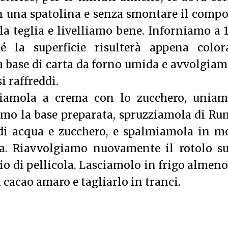
 una spatolina e senza smontare il compo
lla teglia e livelliamo bene. Inforniamo a 
é la superficie risulterà appena colora
base di carta da forno umida e avvolgiam
i raffreddi.
oriamola a crema con lo zucchero, uniam
iamo la base preparata, spruzziamola di Ru
 di acqua e zucchero, e spalmiamola in m
ta. Riavvolgiamo nuovamente il rotolo su
io di pellicola. Lasciamolo in frigo almen
 cacao amaro e tagliarlo in tranci.