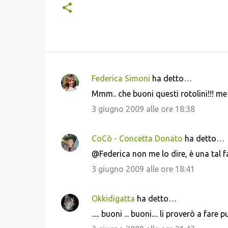
Federica Simoni
ha detto…
C
Mmm.. che buoni questi rotolini!!! me
o
3 giugno 2009 alle ore 18:38
m
m
CoCò - Concetta Donato
ha detto…
e
@Federica non me lo dire, è una tal fa
n
3 giugno 2009 alle ore 18:41
t
i
Okkidigatta
ha detto…
..... buoni ... buoni.... li proverò a fare