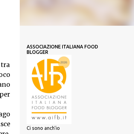
ASSOCIAZIONE ITALIANA FOOD
BLOGGER
tra
oco
cano
per
’ago
isce
Ci sono anch'io