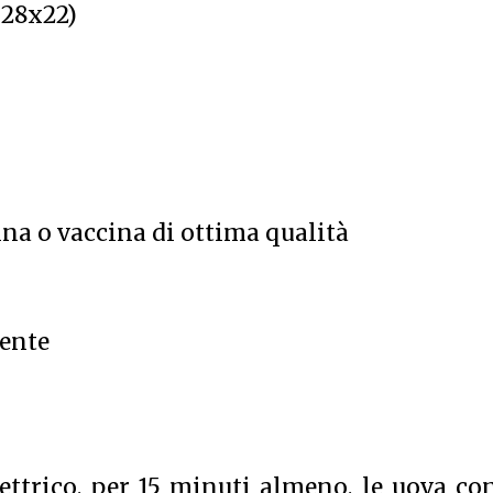
 28x22)
ina o vaccina di ottima qualità
dente
ttrico, per 15 minuti almeno, le uova co