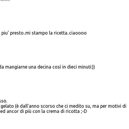
piu' presto..mi stampo la ricetta..ciaoooo
da mangiarne una decina così in dieci minuti:))
sso.
il gelato (è dall'anno scorso che ci medito su, ma per motivi di
d ancor di più con la crema di ricotta ;-D