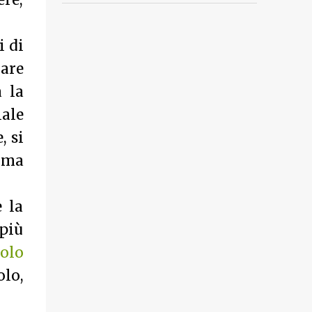
ere,
i di
lare
 la
iale
, si
alma
 la
 più
olo
olo,