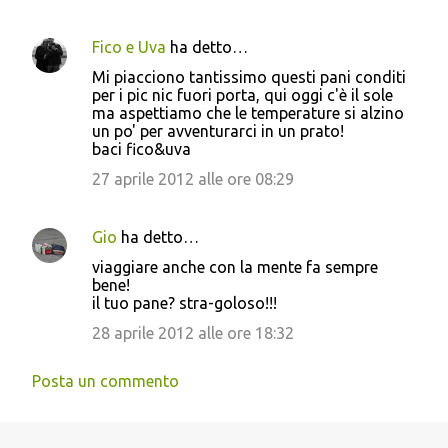
m
e
Fico e Uva
ha detto…
n
Mi piacciono tantissimo questi pani conditi
t
per i pic nic fuori porta, qui oggi c'è il sole
ma aspettiamo che le temperature si alzino
i
un po' per avventurarci in un prato!
baci fico&uva
27 aprile 2012 alle ore 08:29
Gio
ha detto…
viaggiare anche con la mente fa sempre
bene!
il tuo pane? stra-goloso!!!
28 aprile 2012 alle ore 18:32
Posta un commento