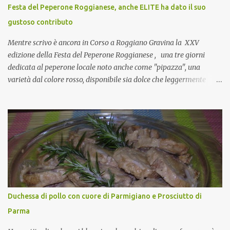
CoCo : è naturale il cibo, come sappiamo bene, funziona spesso da
Festa del Peperone Roggianese, anche ELITE ha dato il suo
collante e anche nel lavoro riesce a creare spesso l’ambiente
gustoso contributo
favorevole per molte belle opportunità, non trovi? Cuocapercaso :
Si, concordo! …addirittura si dice...
Mentre scrivo è ancora in Corso a Roggiano Gravina la XXV
edizione della Festa del Peperone Roggianese , una tre giorni
dedicata al peperone locale noto anche come "pipazza", una
varietà dal colore rosso, disponibile sia dolce che leggermente
piccante, inserito dal Ministero delle Politiche Agricole Alimentari
e Forestali nella lista dei Prodotti Agroalimentari Tradizionali
(Pat) della Calabria. Un ingrediente versatile in cucina, utilizzato
fresco o essiccato in ricette della tradizione o in piatti innovativi.
Durante la prima serata dell'evento abbiamo avuto prova della
versatilità di questo ingrediente durante il "2° Concorso
Gastronomico di piatti a base di peperone Roggianese" ideato da
Gina Santagata , presidente dell'associazione Mongolfiera, che ha
visto coinvolte tante associazioni attive sul territorio che hanno
Duchessa di pollo con cuore di Parmigiano e Prosciutto di
voluto partecipare presentando un loro piatto a base di peperone.
Parma
Da giurata del concorso insieme agli chef Francesco Luci e ...