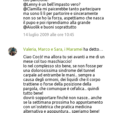
@Lenny è un bell'impasto vero?
@Clamilla mi paicerebbe tanto partecipare
ma sono lì lì per partorire e sinceramente
non so se ho la forza, aspettiamo che nasca
il pupo e poi riprendiamo alla grande
@Aiuolik e buoni soprattutto
14 luglio 2009 alle ore 10:45
Valeria, Marco e Sara, i Maramei
ha detto…
Ciao Cocò! ma allora tu sei avanti a me di un
mese col tuo maschiaccio!
Io nel complesso sto bene, se non fosse per
una dolorosissima sindrome del tunnel
carpale ad entrambe le mani... sempre a
causa degli ormoni, dei liquidi che il corpo
trattiene o forse della posizione della
pargola, che comunque è cefalica... quindi
tutto bene!
dovrò sopportare finché non nasce... anche
se la settimana prossima ho appuntamento
con un'ostetrica che pratica medicina
alternativa e agopuntura... speriamo bene!