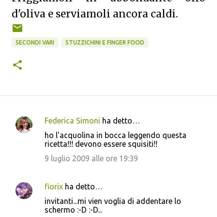
d'oliva e serviamoli ancora caldi.
SECONDI VARI
STUZZICHINI E FINGER FOOD
Federica Simoni
ha detto…
C
ho l'acquolina in bocca leggendo questa
o
ricetta!!! devono essere squisiti!!
m
9 luglio 2009 alle ore 19:39
m
e
fiorix
ha detto…
n
invitanti...mi vien voglia di addentare lo
t
schermo :-D :-D...