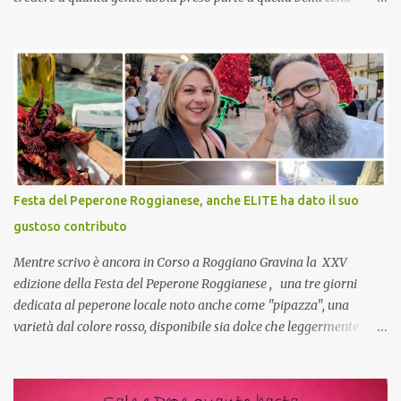
virtuale! CoCo : Eh già!! E adesso con le feste che arrivano chissà
che mangiate…a proposito Cuoca cosa prepari domenica per
pranzo, racconta un po'! Perchè io avrò ospiti e cerco degli spunti...
Cuocapercaso : A dire il vero domenica prossima non preparo
nulla perché vado al Pranzo Aziendale di fine anno organizzato dai
mie capi! CoCo : Pranzo aziendale? Una bella idea! Cuocapercaso :
si, è un modo per riunirsi tutti a fine anno e tirare le somme…
naturalmente mangiando tutti insieme, con grande convivialità!
CoCo : è naturale il cibo, come sappiamo bene, funziona spesso da
Festa del Peperone Roggianese, anche ELITE ha dato il suo
collante e anche nel lavoro riesce a creare spesso l’ambiente
gustoso contributo
favorevole per molte belle opportunità, non trovi? Cuocapercaso :
Si, concordo! …addirittura si dice...
Mentre scrivo è ancora in Corso a Roggiano Gravina la XXV
edizione della Festa del Peperone Roggianese , una tre giorni
dedicata al peperone locale noto anche come "pipazza", una
varietà dal colore rosso, disponibile sia dolce che leggermente
piccante, inserito dal Ministero delle Politiche Agricole Alimentari
e Forestali nella lista dei Prodotti Agroalimentari Tradizionali
(Pat) della Calabria. Un ingrediente versatile in cucina, utilizzato