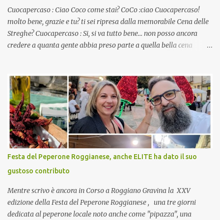
Cuocapercaso : Ciao Coco come stai? CoCo :ciao Cuocapercaso!
molto bene, grazie e tu? ti sei ripresa dalla memorabile Cena delle
Streghe? Cuocapercaso : Si, si va tutto bene… non posso ancora
credere a quanta gente abbia preso parte a quella bella cena
virtuale! CoCo : Eh già!! E adesso con le feste che arrivano chissà
che mangiate…a proposito Cuoca cosa prepari domenica per
pranzo, racconta un po'! Perchè io avrò ospiti e cerco degli spunti...
Cuocapercaso : A dire il vero domenica prossima non preparo
nulla perché vado al Pranzo Aziendale di fine anno organizzato dai
mie capi! CoCo : Pranzo aziendale? Una bella idea! Cuocapercaso :
si, è un modo per riunirsi tutti a fine anno e tirare le somme…
naturalmente mangiando tutti insieme, con grande convivialità!
CoCo : è naturale il cibo, come sappiamo bene, funziona spesso da
Festa del Peperone Roggianese, anche ELITE ha dato il suo
collante e anche nel lavoro riesce a creare spesso l’ambiente
gustoso contributo
favorevole per molte belle opportunità, non trovi? Cuocapercaso :
Si, concordo! …addirittura si dice...
Mentre scrivo è ancora in Corso a Roggiano Gravina la XXV
edizione della Festa del Peperone Roggianese , una tre giorni
dedicata al peperone locale noto anche come "pipazza", una