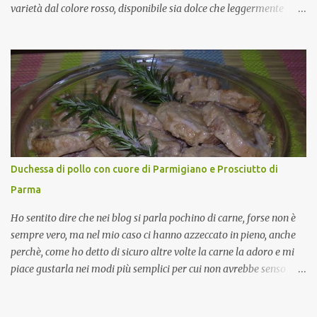
varietà dal colore rosso, disponibile sia dolce che leggermente
piccante, inserito dal Ministero delle Politiche Agricole Alimentari
e Forestali nella lista dei Prodotti Agroalimentari Tradizionali
(Pat) della Calabria. Un ingrediente versatile in cucina, utilizzato
fresco o essiccato in ricette della tradizione o in piatti innovativi.
Durante la prima serata dell'evento abbiamo avuto prova della
versatilità di questo ingrediente durante il "2° Concorso
Gastronomico di piatti a base di peperone Roggianese" ideato da
Gina Santagata , presidente dell'associazione Mongolfiera, che ha
visto coinvolte tante associazioni attive sul territorio che hanno
Duchessa di pollo con cuore di Parmigiano e Prosciutto di
voluto partecipare presentando un loro piatto a base di peperone.
Parma
Da giurata del concorso insieme agli chef Francesco Luci e ...
Ho sentito dire che nei blog si parla pochino di carne, forse non è
sempre vero, ma nel mio caso ci hanno azzeccato in pieno, anche
perchè, come ho detto di sicuro altre volte la carne la adoro e mi
piace gustarla nei modi più semplici per cui non avrebbe senso
inserirne la ricetta nel blog. La ricetta di oggi è, invece, un caso di
quelli in cui oltre al gusto possiamo avere una bella presentazione.