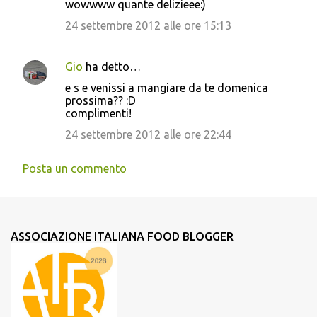
wowwww quante delizieee:)
o
24 settembre 2012 alle ore 15:13
m
m
Gio
ha detto…
e
e s e venissi a mangiare da te domenica
n
prossima?? :D
t
complimenti!
i
24 settembre 2012 alle ore 22:44
Posta un commento
ASSOCIAZIONE ITALIANA FOOD BLOGGER