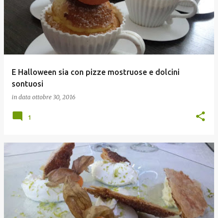
s
t
E Halloween sia con pizze mostruose e dolcini
sontuosi
in data
ottobre 30, 2016
1