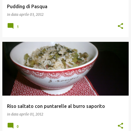
Pudding di Pasqua
in data
aprile 03, 2012
1
Riso saltato con puntarelle al burro saporito
in data
aprile 01, 2012
0