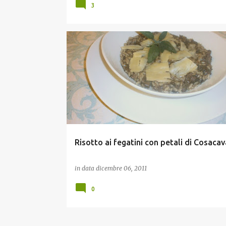
3
RISO E CEREALI
Risotto ai fegatini con petali di Cosaca
in data
dicembre 06, 2011
0