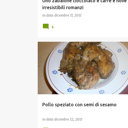
Uno zabaione cioccolato e caffè e nove
irresistibili romanzi
in data
dicembre 17, 2011
6
LIBRI DA GUSTARE
SECONDI DI CARNE
Pollo speziato con semi di sesamo
in data
dicembre 12, 2011