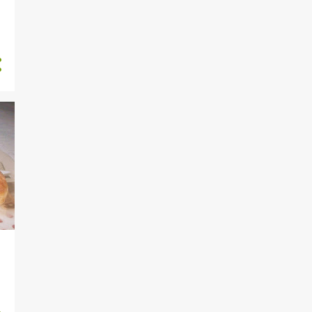
1
marzo
2
febbraio
18
2023
2
dicembre
1
novembre
7
settembre
2
luglio
2
giugno
1
maggio
1
marzo
2
febbraio
7
2022