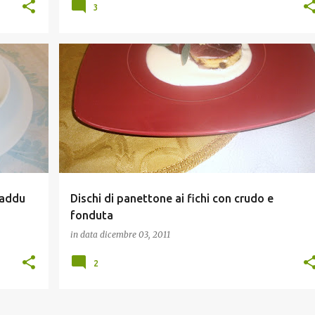
3
ANTIPASTI
LIBRI DA GUSTARE
RICETTE DELLE FESTE
vaddu
Dischi di panettone ai fichi con crudo e
fonduta
in data
dicembre 03, 2011
2