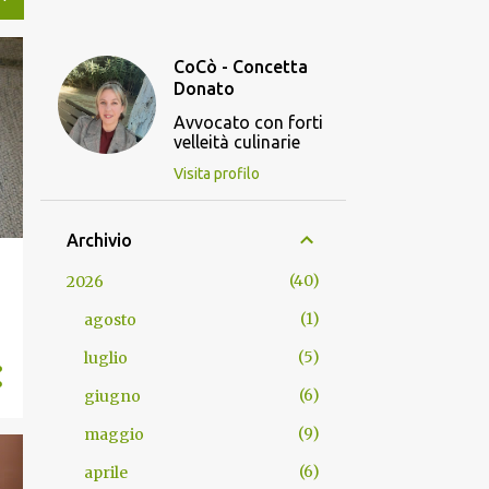
CoCò - Concetta
Donato
Avvocato con forti
velleità culinarie
Visita profilo
Archivio
40
2026
1
agosto
5
luglio
6
giugno
9
maggio
6
aprile