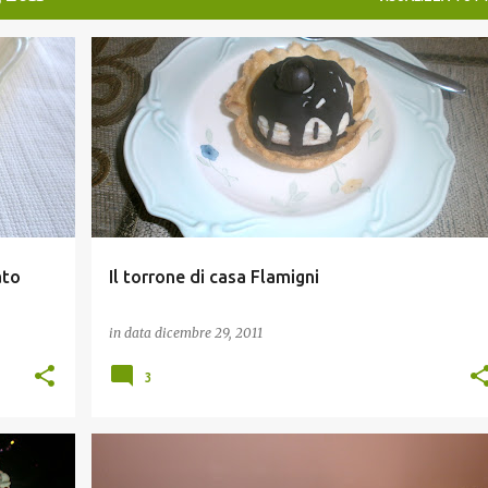
DESSERTS E GELATI
ECCELLENZE D'ITALIA
+
RICETTE DELLE FESTE
ato
Il torrone di casa Flamigni
in data
dicembre 29, 2011
3
BISCOTTI
LIBRI DA GUSTARE
RICETTE DELLE FESTE