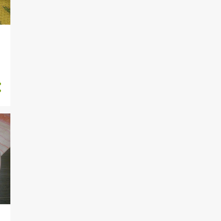
6
marzo
4
febbraio
5
gennaio
28
2024
1
dicembre
4
novembre
5
ottobre
4
settembre
2
agosto
3
luglio
2
giugno
2
maggio
2
aprile