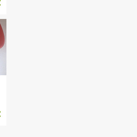
1
novembre
1
ottobre
2
luglio
2
giugno
1
maggio
5
2021
2
dicembre
2
ottobre
1
giugno
17
2020
1
dicembre
1
ottobre
3
settembre