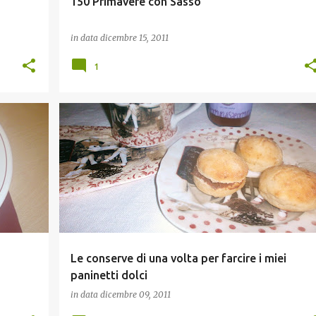
150 Primavere con Sasso
in data
dicembre 15, 2011
1
BRIOCHES E PANI DOLCI
ECCELLENZE D'ITALIA
+
LIBRI DA GUSTARE
Le conserve di una volta per farcire i miei
paninetti dolci
in data
dicembre 09, 2011