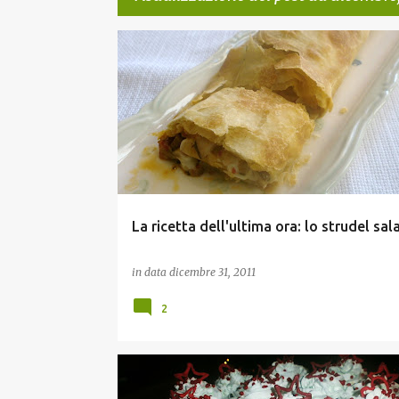
P
ANTIPASTI
TORTE SALATE
o
s
t
La ricetta dell'ultima ora: lo strudel sal
in data
dicembre 31, 2011
2
PICCOLA PASTICCERIA
RICETTE DELLE FESTE