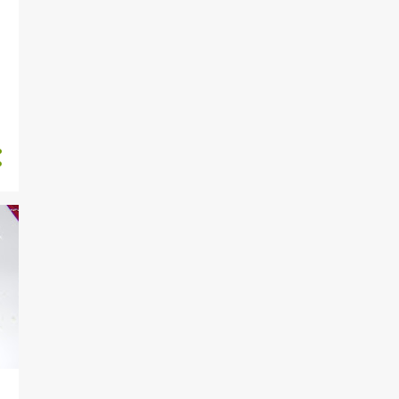
6
marzo
4
febbraio
5
gennaio
28
2024
1
dicembre
4
novembre
5
ottobre
4
settembre
2
agosto
3
luglio
2
giugno
2
maggio
2
aprile