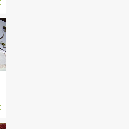
1
novembre
1
ottobre
2
luglio
2
giugno
1
maggio
5
2021
2
dicembre
2
ottobre
1
giugno
17
2020
1
dicembre
1
ottobre
3
settembre