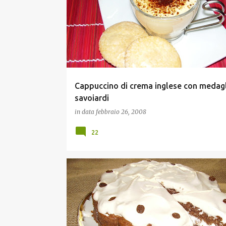
Cappuccino di crema inglese con medagl
savoiardi
in data
febbraio 26, 2008
22
TORTE E DOLCI
VIAGGI ED EVENTI