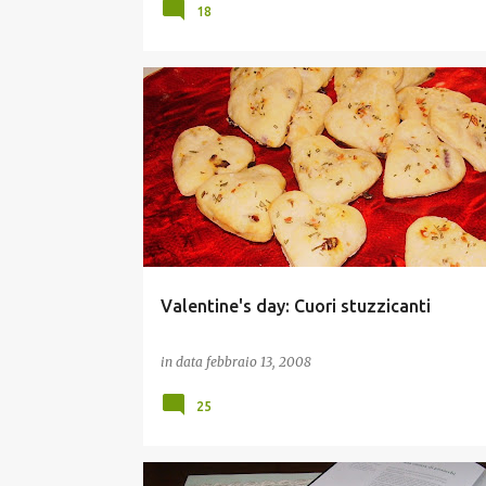
18
STUZZICHINI E FINGER FOOD
VIAGGI ED EVENTI
Valentine's day: Cuori stuzzicanti
in data
febbraio 13, 2008
25