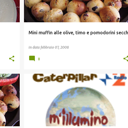
Mini muffin alle olive, timo e pomodorini secch
in data
febbraio 07, 2008
0
RISO E CEREALI
VIAGGI ED EVENTI