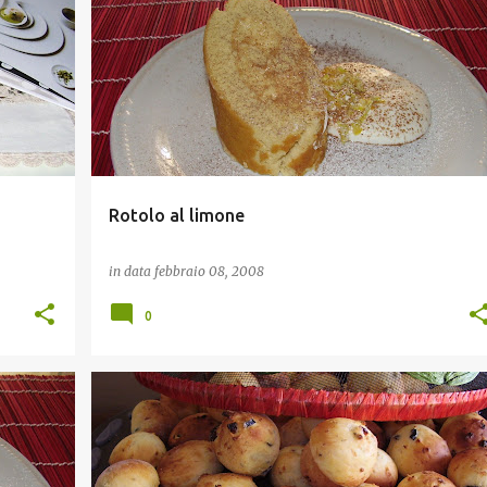
TORTE E DOLCI
Rotolo al limone
in data
febbraio 08, 2008
0
STUZZICHINI E FINGER FOOD