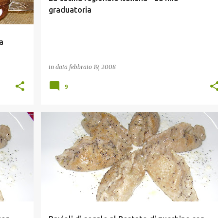
graduatoria
a
in data
febbraio 19, 2008
9
ESPERYA
LASAGNE E PASTE RIPIENE