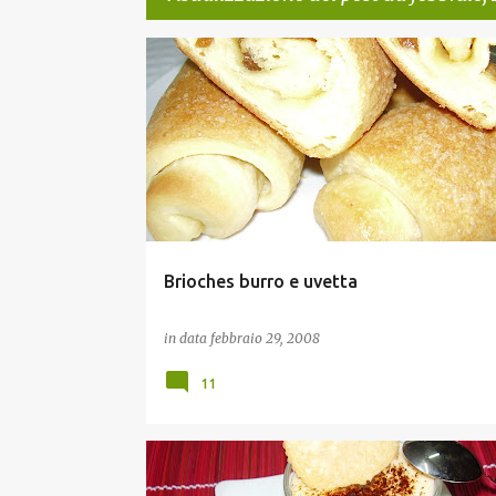
P
BRIOCHES E PANI DOLCI
o
s
t
Brioches burro e uvetta
in data
febbraio 29, 2008
11
DESSERTS E GELATI
PREPARAZIONI BASE