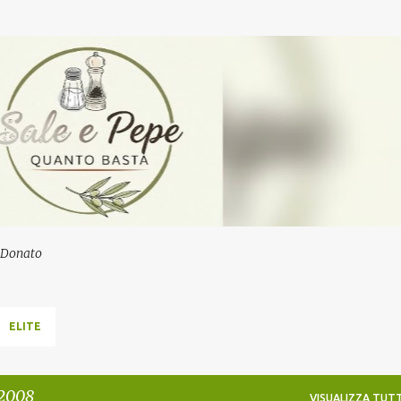
Passa ai contenuti principali
a Donato
ELITE
 2008
VISUALIZZA TUTT