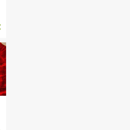
1
marzo
2
febbraio
18
2023
2
dicembre
1
novembre
7
settembre
2
luglio
2
giugno
1
maggio
1
marzo
2
febbraio
7
2022