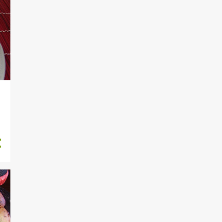
1
luglio
1
giugno
1
maggio
2
marzo
3
febbraio
4
gennaio
27
2019
3
dicembre
4
novembre
3
ottobre
3
settembre
2
luglio
2
giugno