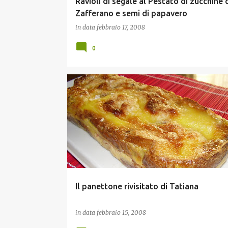
Ravioli di segale al Pestato di zucchine 
Zafferano e semi di papavero
in data
febbraio 17, 2008
0
RICETTE DELLE FESTE
TORTE E DOLCI
Il panettone rivisitato di Tatiana
in data
febbraio 15, 2008