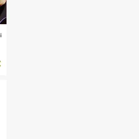
2
maggio
1
aprile
2
marzo
i
3
febbraio
2
gennaio
20
2018
4
dicembre
2
novembre
2
ottobre
2
settembre
1
agosto
2
luglio
1
giugno