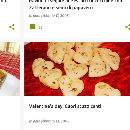
con
Ravioli di segale al Pestato di zucchine con
Zafferano e semi di papavero
in data
febbraio 17, 2008
23
STUZZICHINI E FINGER FOOD
VIAGGI ED EVENTI
Valentine's day: Cuori stuzzicanti
in data
febbraio 13, 2008