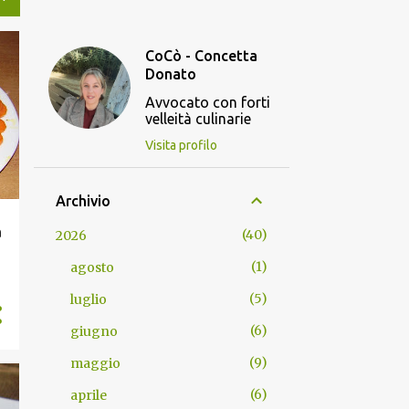
CoCò - Concetta
Donato
Avvocato con forti
velleità culinarie
Visita profilo
Archivio
a
40
2026
1
agosto
5
luglio
6
giugno
9
maggio
6
aprile