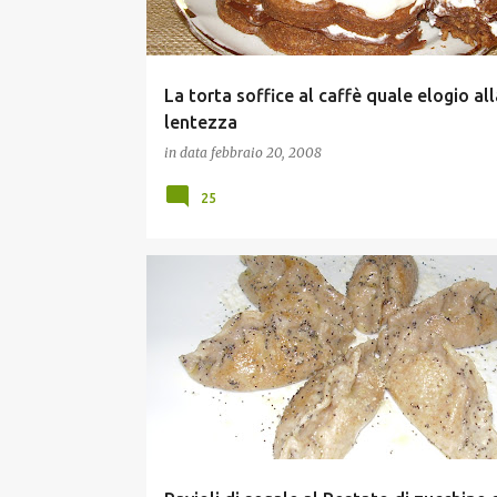
La torta soffice al caffè quale elogio all
lentezza
in data
febbraio 20, 2008
25
ESPERYA
LASAGNE E PASTE RIPIENE