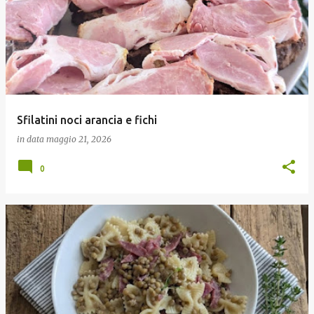
o
s
t
Sfilatini noci arancia e fichi
in data
maggio 21, 2026
0