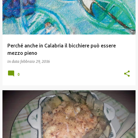
s
t
Perché anche in Calabria il bicchiere può essere
mezzo pieno
in data
febbraio 29, 2016
0