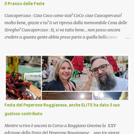
Il Pranzo delle Feste
Cuocapercaso : Ciao Coco come stai? CoCo :ciao Cuocapercaso!
molto bene, grazie e tu? ti sei ripresa dalla memorabile Cena delle
Streghe? Cuocapercaso : Si, si va tutto bene… non posso ancora
credere a quanta gente abbia preso parte a quella bella cena
virtuale! CoCo : Eh già!! E adesso con le feste che arrivano chissà
che mangiate…a proposito Cuoca cosa prepari domenica per
pranzo, racconta un po'! Perchè io avrò ospiti e cerco degli spunti...
Cuocapercaso : A dire il vero domenica prossima non preparo
nulla perché vado al Pranzo Aziendale di fine anno organizzato dai
mie capi! CoCo : Pranzo aziendale? Una bella idea! Cuocapercaso :
si, è un modo per riunirsi tutti a fine anno e tirare le somme…
naturalmente mangiando tutti insieme, con grande convivialità!
CoCo : è naturale il cibo, come sappiamo bene, funziona spesso da
Festa del Peperone Roggianese, anche ELITE ha dato il suo
collante e anche nel lavoro riesce a creare spesso l’ambiente
gustoso contributo
favorevole per molte belle opportunità, non trovi? Cuocapercaso :
Si, concordo! …addirittura si dice...
Mentre scrivo è ancora in Corso a Roggiano Gravina la XXV
edizione della Festa del Peperone Roggianese , una tre giorni