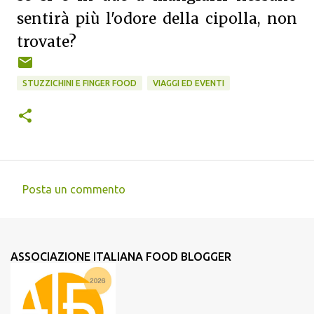
sentirà più l'odore della cipolla, non
trovate?
STUZZICHINI E FINGER FOOD
VIAGGI ED EVENTI
Posta un commento
C
o
m
ASSOCIAZIONE ITALIANA FOOD BLOGGER
m
e
n