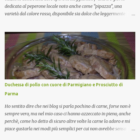
dedicata al peperone locale noto anche come "pipazza", una
varietà dal colore rosso, disponibile sia dolce che leggermente
piccante, inserito dal Ministero delle Politiche Agricole Alimentari
e Forestali nella lista dei Prodotti Agroalimentari Tradizionali
(Pat) della Calabria. Un ingrediente versatile in cucina, utilizzato
fresco o essiccato in ricette della tradizione o in piatti innovativi.
Durante la prima serata dell'evento abbiamo avuto prova della
versatilità di questo ingrediente durante il "2° Concorso
Gastronomico di piatti a base di peperone Roggianese" ideato da
Gina Santagata , presidente dell'associazione Mongolfiera, che ha
visto coinvolte tante associazioni attive sul territorio che hanno
Duchessa di pollo con cuore di Parmigiano e Prosciutto di
voluto partecipare presentando un loro piatto a base di peperone.
Parma
Da giurata del concorso insieme agli chef Francesco Luci e ...
Ho sentito dire che nei blog si parla pochino di carne, forse non è
sempre vero, ma nel mio caso ci hanno azzeccato in pieno, anche
perchè, come ho detto di sicuro altre volte la carne la adoro e mi
piace gustarla nei modi più semplici per cui non avrebbe senso
inserirne la ricetta nel blog. La ricetta di oggi è, invece, un caso di