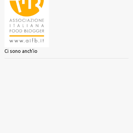
t
i
Ci sono anch'io