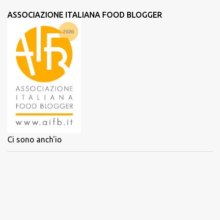
m
ASSOCIAZIONE ITALIANA FOOD BLOGGER
m
e
n
t
i
Ci sono anch'io